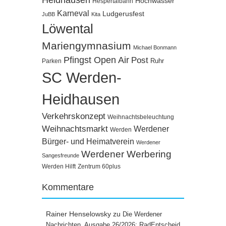
Hochwasser
Hespertalbahn
Karneval
Ludgerusfest
JuBB
Kita
Löwental
Mariengymnasium
Michael Bonmann
Pfingst Open Air
Post
Ruhr
Parken
SC Werden-
Heidhausen
Verkehrskonzept
Weihnachtsbeleuchtung
Weihnachtsmarkt
Werdener
Werden
Bürger- und Heimatverein
Werdener
Werdener Werbering
Sangesfreunde
Werden Hilft
Zentrum 60plus
Kommentare
Rainer Henselowsky
zu
Die Werdener
Nachrichten, Ausgabe 26/2026: RadEntscheid,