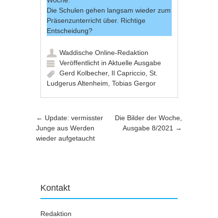
Woche:
Die Schulen gehen langsam wieder zum
Präsenzunterricht über. Richtige
Entscheidung?
Waddische Online-Redaktion
Veröffentlicht in
Aktuelle Ausgabe
Gerd Kolbecher
,
Il Capriccio
,
St.
Ludgerus Altenheim
,
Tobias Gergor
Artikel-Navigation
←
Update: vermisster
Die Bilder der Woche,
Junge aus Werden
Ausgabe 8/2021
→
wieder aufgetaucht
Kontakt
Redaktion