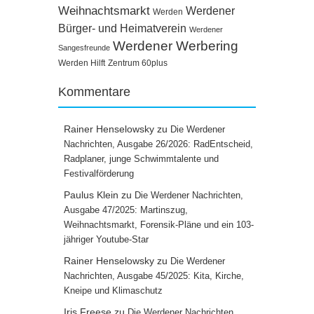
Weihnachtsmarkt
Werdener
Werden
Bürger- und Heimatverein
Werdener
Werdener Werbering
Sangesfreunde
Werden Hilft
Zentrum 60plus
Kommentare
Rainer Henselowsky
zu
Die Werdener
Nachrichten, Ausgabe 26/2026: RadEntscheid,
Radplaner, junge Schwimmtalente und
Festivalförderung
Paulus Klein
zu
Die Werdener Nachrichten,
Ausgabe 47/2025: Martinszug,
Weihnachtsmarkt, Forensik-Pläne und ein 103-
jähriger Youtube-Star
Rainer Henselowsky
zu
Die Werdener
Nachrichten, Ausgabe 45/2025: Kita, Kirche,
Kneipe und Klimaschutz
Iris Freese
zu
Die Werdener Nachrichten,