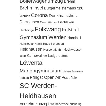
Bollerwagenumzug
Brehm
Brehminsel
Bürgermeisterhaus
CDU
Corona
Denkmalschutz
Werden
Domstuben
Fischlaken
Essen Werden
Folkwang
Fußball
Flüchtlinge
Gymnasium Werden
Handball
Hanslothar Kranz
Haus Scheppen
Heidhausen
Hochwasser
Hespertalbahn
Karneval
Ludgerusfest
JuBB
Kita
Löwental
Mariengymnasium
Michael Bonmann
Pfingst Open Air
Post
Ruhr
Parken
SC Werden-
Heidhausen
Verkehrskonzept
Weihnachtsbeleuchtung