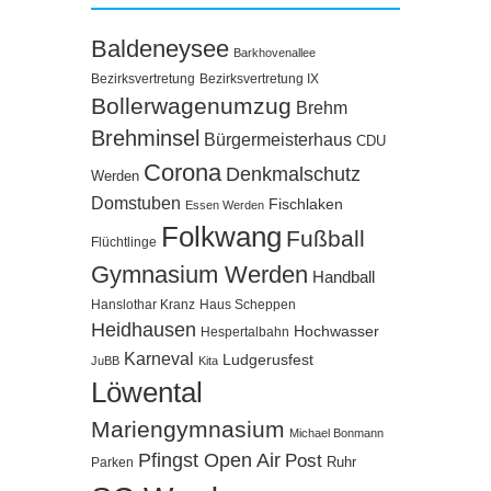
Baldeneysee
Barkhovenallee
Bezirksvertretung
Bezirksvertretung IX
Bollerwagenumzug
Brehm
Brehminsel
Bürgermeisterhaus
CDU
Corona
Denkmalschutz
Werden
Domstuben
Fischlaken
Essen Werden
Folkwang
Fußball
Flüchtlinge
Gymnasium Werden
Handball
Hanslothar Kranz
Haus Scheppen
Heidhausen
Hochwasser
Hespertalbahn
Karneval
Ludgerusfest
JuBB
Kita
Löwental
Mariengymnasium
Michael Bonmann
Pfingst Open Air
Post
Ruhr
Parken