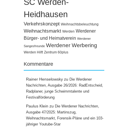
SC Werden-
Heidhausen
Verkehrskonzept
Weihnachtsbeleuchtung
Weihnachtsmarkt
Werdener
Werden
Bürger- und Heimatverein
Werdener
Werdener Werbering
Sangesfreunde
Werden Hilft
Zentrum 60plus
Kommentare
Rainer Henselowsky
zu
Die Werdener
Nachrichten, Ausgabe 26/2026: RadEntscheid,
Radplaner, junge Schwimmtalente und
Festivalförderung
Paulus Klein
zu
Die Werdener Nachrichten,
Ausgabe 47/2025: Martinszug,
Weihnachtsmarkt, Forensik-Pläne und ein 103-
jähriger Youtube-Star