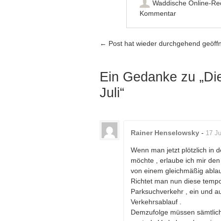
Waddische Online-Re
Kommentar
Artikel-Navigation
←
Post hat wieder durchgehend geöff
Ein Gedanke zu „
Di
Juli
“
Rainer Henselowsky
-
17 Ju
Wenn man jetzt plötzlich in 
möchte , erlaube ich mir den
von einem gleichmäßig ablau
Richtet man nun diese temp
Parksuchverkehr , ein und 
Verkehrsablauf .
Demzufolge müssen sämtliche