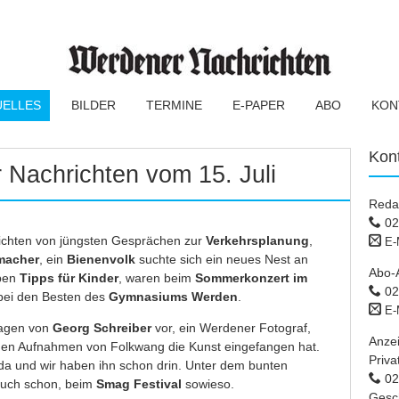
UELLES
BILDER
TERMINE
E-PAPER
ABO
KON
Kon
 Nachrichten vom 15. Juli
Reda
02
richten von jüngsten Gesprächen zur
Verkehrsplanung
,
E-
macher
, ein
Bienenvolk
suchte sich ein neues Nest an
Abo-
aben
Tipps für Kinder
, waren beim
Sommerkonzert im
02
 bei den Besten des
Gymnasiums Werden
.
E-
lagen von
Georg Schreiber
vor, ein Werdener Fotograf,
Anze
inen Aufnahmen von Folkwang die Kunst eingefangen hat.
Priva
a und wir haben ihn schon drin. Unter dem bunten
02 
auch schon, beim
Smag Festival
sowieso.
Gesc