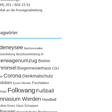
49) 201 / 804 23 91
Mail an die Anzeigenabteilung
lagwörter
ldeneysee
Barkhovenallee
svertretung
Bezirksvertretung IX
llerwagenumzug
Brehm
hminsel
Bürgermeisterhaus
CDU
Corona
Denkmalschutz
en
stuben
Fischlaken
Essen Werden
Folkwang
Fußball
linge
mnasium Werden
Handball
othar Kranz
Haus Scheppen
dhausen
Hochwasser