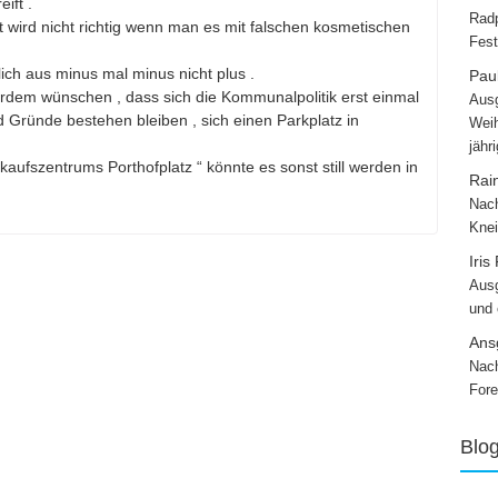
ift .
Radp
 wird nicht richtig wenn man es mit falschen kosmetischen
Fest
ch aus minus mal minus nicht plus .
Paul
rdem wünschen , dass sich die Kommunalpolitik erst einmal
Ausg
 Gründe bestehen bleiben , sich einen Parkplatz in
Weih
.
jähr
kaufszentrums Porthofplatz “ könnte es sonst still werden in
Rai
Nach
Knei
Iris
Ausg
und
Ans
Nach
Fore
Blo