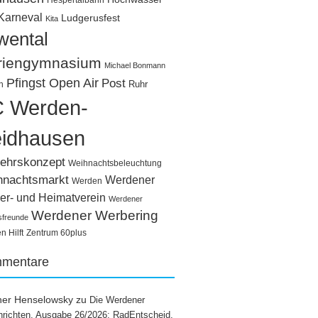
Hespertalbahn
Karneval
Ludgerusfest
Kita
wental
riengymnasium
Michael Bonmann
Pfingst Open Air
Post
Ruhr
n
 Werden-
idhausen
ehrskonzept
Weihnachtsbeleuchtung
hnachtsmarkt
Werdener
Werden
er- und Heimatverein
Werdener
Werdener Werbering
sfreunde
 Hilft
Zentrum 60plus
mentare
ner Henselowsky
zu
Die Werdener
richten, Ausgabe 26/2026: RadEntscheid,