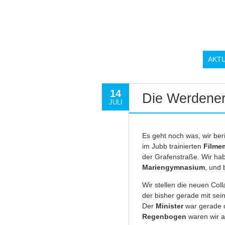
AKT
14
Die Werdener
JULI
Es geht noch was, wir be
im Jubb trainierten
Filme
der Grafenstraße. Wir h
Mariengymnasium
, und
Wir stellen die neuen Col
der bisher gerade mit se
Der
Minister
war gerade d
Regenbogen
waren wir 