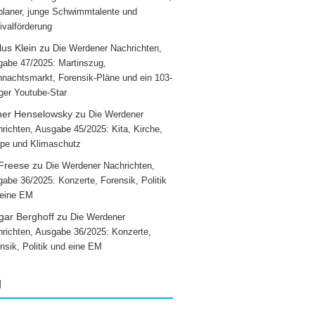
laner, junge Schwimmtalente und
ivalförderung
us Klein
zu
Die Werdener Nachrichten,
abe 47/2025: Martinszug,
nachtsmarkt, Forensik-Pläne und ein 103-
iger Youtube-Star
ner Henselowsky
zu
Die Werdener
richten, Ausgabe 45/2025: Kita, Kirche,
pe und Klimaschutz
 Freese
zu
Die Werdener Nachrichten,
abe 36/2025: Konzerte, Forensik, Politik
 eine EM
gar Berghoff
zu
Die Werdener
richten, Ausgabe 36/2025: Konzerte,
nsik, Politik und eine EM
g