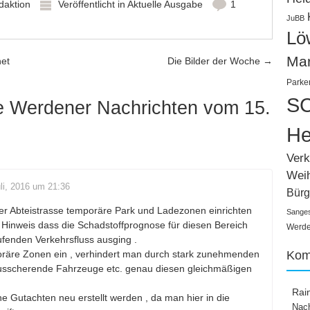
daktion
Veröffentlicht in
Aktuelle Ausgabe
1
JuBB
Lö
Ma
net
Die Bilder der Woche
→
Parke
SC
e Werdener Nachrichten vom 15.
He
Verk
Wei
li, 2016 um 21:36
Bürg
der Abteistrasse temporäre Park und Ladezonen einrichten
Sange
 Hinweis dass die Schadstoffprognose für diesen Bereich
Werden
fenden Verkehrsfluss ausging .
Kom
oräre Zonen ein , verhindert man durch stark zunehmenden
ausscherende Fahrzeuge etc. genau diesen gleichmäßigen
Rai
 Gutachten neu erstellt werden , da man hier in die
Nach