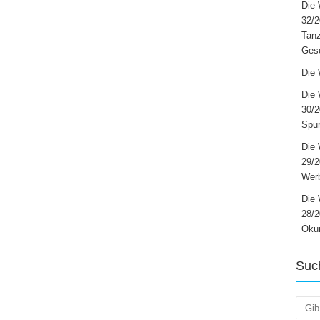
Die 
32/2
Tanz
Ges
Die 
Die 
30/2
Spur
Die 
29/
Werb
Die 
28/2
Öku
Suc
Such