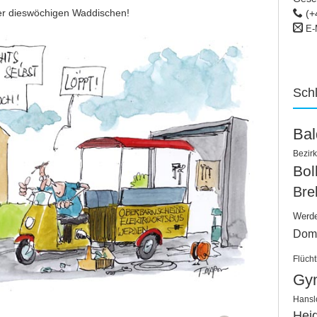
der dieswöchigen Waddischen!
(+
E-
Sch
Ba
Bezirk
Bo
Bre
Werd
Dom
Flücht
Gy
Hansl
Hei