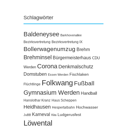
Schlagwörter
Baldeneysee
Barkhovenallee
Bezirksvertretung
Bezirksvertretung IX
Bollerwagenumzug
Brehm
Brehminsel
Bürgermeisterhaus
CDU
Corona
Denkmalschutz
Werden
Domstuben
Fischlaken
Essen Werden
Folkwang
Fußball
Flüchtlinge
Gymnasium Werden
Handball
Hanslothar Kranz
Haus Scheppen
Heidhausen
Hochwasser
Hespertalbahn
Karneval
Ludgerusfest
JuBB
Kita
Löwental