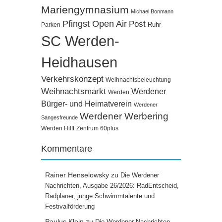
Mariengymnasium
Michael Bonmann
Pfingst Open Air
Post
Ruhr
Parken
SC Werden-
Heidhausen
Verkehrskonzept
Weihnachtsbeleuchtung
Weihnachtsmarkt
Werdener
Werden
Bürger- und Heimatverein
Werdener
Werdener Werbering
Sangesfreunde
Werden Hilft
Zentrum 60plus
Kommentare
Rainer Henselowsky
zu
Die Werdener
Nachrichten, Ausgabe 26/2026: RadEntscheid,
Radplaner, junge Schwimmtalente und
Festivalförderung
Paulus Klein
zu
Die Werdener Nachrichten,