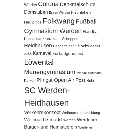
Corona
Denkmalschutz
Werden
Domstuben
Fischlaken
Essen Werden
Folkwang
Fußball
Flüchtlinge
Gymnasium Werden
Handball
Hanslothar Kranz
Haus Scheppen
Heidhausen
Hochwasser
Hespertalbahn
Karneval
Ludgerusfest
JuBB
Kita
Löwental
Mariengymnasium
Michael Bonmann
Pfingst Open Air
Post
Ruhr
Parken
SC Werden-
Heidhausen
Verkehrskonzept
Weihnachtsbeleuchtung
Weihnachtsmarkt
Werdener
Werden
Bürger- und Heimatverein
Werdener