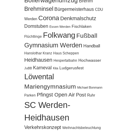
Bollerwagenumzug
Brehm
Brehminsel
Bürgermeisterhaus
CDU
Corona
Denkmalschutz
Werden
Domstuben
Fischlaken
Essen Werden
Folkwang
Fußball
Flüchtlinge
Gymnasium Werden
Handball
Hanslothar Kranz
Haus Scheppen
Heidhausen
Hochwasser
Hespertalbahn
Karneval
Ludgerusfest
JuBB
Kita
Löwental
Mariengymnasium
Michael Bonmann
Pfingst Open Air
Post
Ruhr
Parken
SC Werden-
Heidhausen
Verkehrskonzept
Weihnachtsbeleuchtung