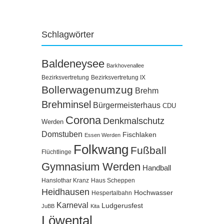
Schlagwörter
Baldeneysee
Barkhovenallee
Bezirksvertretung
Bezirksvertretung IX
Bollerwagenumzug
Brehm
Brehminsel
Bürgermeisterhaus
CDU
Corona
Denkmalschutz
Werden
Domstuben
Fischlaken
Essen Werden
Folkwang
Fußball
Flüchtlinge
Gymnasium Werden
Handball
Hanslothar Kranz
Haus Scheppen
Heidhausen
Hochwasser
Hespertalbahn
Karneval
Ludgerusfest
JuBB
Kita
Löwental