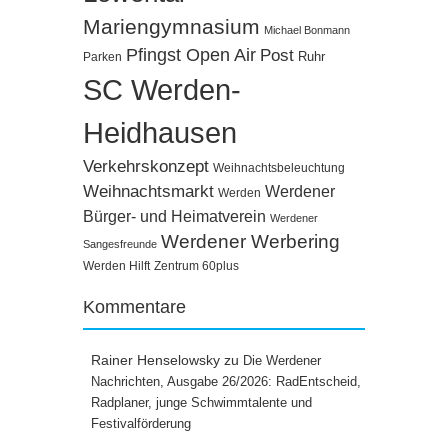
Mariengymnasium
Michael Bonmann
Pfingst Open Air
Post
Ruhr
Parken
SC Werden-
Heidhausen
Verkehrskonzept
Weihnachtsbeleuchtung
Weihnachtsmarkt
Werdener
Werden
Bürger- und Heimatverein
Werdener
Werdener Werbering
Sangesfreunde
Werden Hilft
Zentrum 60plus
Kommentare
Rainer Henselowsky
zu
Die Werdener
Nachrichten, Ausgabe 26/2026: RadEntscheid,
Radplaner, junge Schwimmtalente und
Festivalförderung