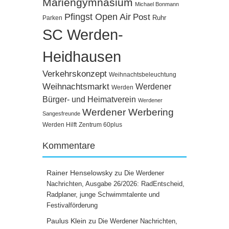
Mariengymnasium
Michael Bonmann
Pfingst Open Air
Post
Ruhr
Parken
SC Werden-
Heidhausen
Verkehrskonzept
Weihnachtsbeleuchtung
Weihnachtsmarkt
Werdener
Werden
Bürger- und Heimatverein
Werdener
Werdener Werbering
Sangesfreunde
Werden Hilft
Zentrum 60plus
Kommentare
Rainer Henselowsky
zu
Die Werdener
Nachrichten, Ausgabe 26/2026: RadEntscheid,
Radplaner, junge Schwimmtalente und
Festivalförderung
Paulus Klein
zu
Die Werdener Nachrichten,