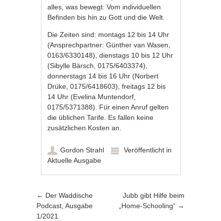
alles, was bewegt: Vom individuellen
Befinden bis hin zu Gott und die Welt.
Die Zeiten sind: montags 12 bis 14 Uhr
(Ansprechpartner: Günther van Wasen,
0163/6330148), dienstags 10 bis 12 Uhr
(Sibylle Bärsch, 0175/6403374),
donnerstags 14 bis 16 Uhr (Norbert
Drüke, 0175/6418603), freitags 12 bis
14 Uhr (Evelina Muntendorf,
0175/5371388). Für einen Anruf gelten
die üblichen Tarife. Es fallen keine
zusätzlichen Kosten an.
Gordon Strahl
Veröffentlicht in
Aktuelle Ausgabe
Artikel-Navigation
←
Der Waddische
Jubb gibt Hilfe beim
Podcast, Ausgabe
„Home-Schooling“
→
1/2021