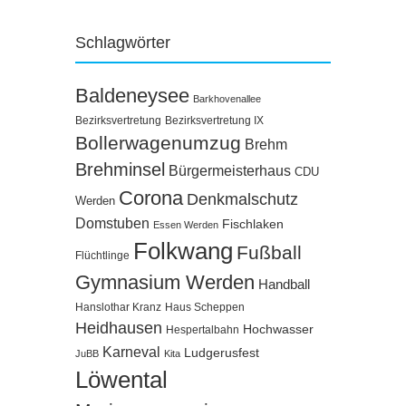
Schlagwörter
Baldeneysee
Barkhovenallee
Bezirksvertretung
Bezirksvertretung IX
Bollerwagenumzug
Brehm
Brehminsel
Bürgermeisterhaus
CDU
Corona
Denkmalschutz
Werden
Domstuben
Fischlaken
Essen Werden
Folkwang
Fußball
Flüchtlinge
Gymnasium Werden
Handball
Hanslothar Kranz
Haus Scheppen
Heidhausen
Hochwasser
Hespertalbahn
Karneval
Ludgerusfest
JuBB
Kita
Löwental