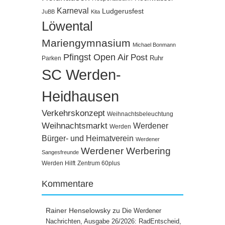
Karneval
Ludgerusfest
JuBB
Kita
Löwental
Mariengymnasium
Michael Bonmann
Pfingst Open Air
Post
Ruhr
Parken
SC Werden-
Heidhausen
Verkehrskonzept
Weihnachtsbeleuchtung
Weihnachtsmarkt
Werdener
Werden
Bürger- und Heimatverein
Werdener
Werdener Werbering
Sangesfreunde
Werden Hilft
Zentrum 60plus
Kommentare
Rainer Henselowsky
zu
Die Werdener
Nachrichten, Ausgabe 26/2026: RadEntscheid,