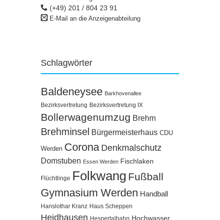
(+49) 201 / 804 23 91
E-Mail an die Anzeigenabteilung
Schlagwörter
Baldeneysee
Barkhovenallee
Bezirksvertretung
Bezirksvertretung IX
Bollerwagenumzug
Brehm
Brehminsel
Bürgermeisterhaus
CDU
Corona
Denkmalschutz
Werden
Domstuben
Fischlaken
Essen Werden
Folkwang
Fußball
Flüchtlinge
Gymnasium Werden
Handball
Hanslothar Kranz
Haus Scheppen
Heidhausen
Hochwasser
Hespertalbahn