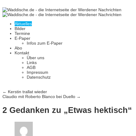
23
Dez.
Etwas hektisch
Aktuelles
Bilder
Ich könnte ja sagen, dass ich nicht dazu gehörte, aber irgendwie
Termine
waren heute alle hektisch (freundlich fomuliert), in den Autos, in den
E-Paper
Läden und auf den Wegen; ist schon ein seltsamer Tag, dieser
Infos zum E-Paper
Montag. Nichts Gutes verhieß auch, dass in der Abteistraße drei
Abo
Krankenwagen standen. Irgendwie hat sich aber alles beruhigt,
Kontakt
habe ich den Eindruck.
Über uns
Links
Gereon Buchholz
Veröffentlicht in
Aktuelle Ausgabe
2 Kommentare
AGB
Impressum
Artikel-Navigation
Datenschutz
←
Kerstin trallat wieder
Claudio mit Roberto Blanco bei Duello
→
2 Gedanken zu „
Etwas hektisch
“