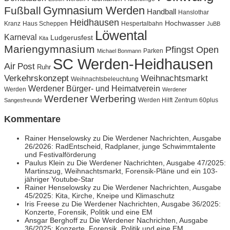
Gymnasium Werden
Fußball
Handball
Hanslothar
Heidhausen
Hochwasser
Hespertalbahn
Kranz
Haus Scheppen
JuBB
Löwental
Karneval
Ludgerusfest
Kita
Mariengymnasium
Pfingst Open
Michael Bonmann
Parken
SC Werden-Heidhausen
Air
Post
Ruhr
Weihnachtsmarkt
Verkehrskonzept
Weihnachtsbeleuchtung
Werdener Bürger- und Heimatverein
Werden
Werdener
Werdener Werbering
Sangesfreunde
Werden Hilft
Zentrum 60plus
Kommentare
Rainer Henselowsky
zu
Die Werdener Nachrichten, Ausgabe
26/2026: RadEntscheid, Radplaner, junge Schwimmtalente
und Festivalförderung
Paulus Klein
zu
Die Werdener Nachrichten, Ausgabe 47/2025:
Martinszug, Weihnachtsmarkt, Forensik-Pläne und ein 103-
jähriger Youtube-Star
Rainer Henselowsky
zu
Die Werdener Nachrichten, Ausgabe
45/2025: Kita, Kirche, Kneipe und Klimaschutz
Iris Freese
zu
Die Werdener Nachrichten, Ausgabe 36/2025:
Konzerte, Forensik, Politik und eine EM
Ansgar Berghoff
zu
Die Werdener Nachrichten, Ausgabe
36/2025: Konzerte, Forensik, Politik und eine EM