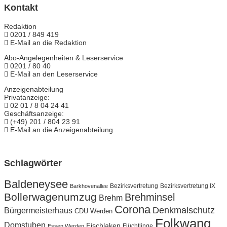
Kontakt
Redaktion
0201 / 849 419
E-Mail an die Redaktion
Abo-Angelegenheiten & Leserservice
0201 / 80 40
E-Mail an den Leserservice
Anzeigenabteilung
Privatanzeige:
02 01 / 8 04 24 41
Geschäftsanzeige:
(+49) 201 / 804 23 91
E-Mail an die Anzeigenabteilung
Schlagwörter
Baldeneysee
Bezirksvertretung
Barkhovenallee
Bezirksvertretung IX
Bollerwagenumzug
Brehminsel
Brehm
Corona
Denkmalschutz
Bürgermeisterhaus
CDU Werden
Folkwang
Domstuben
Fischlaken
Flüchtlinge
Essen Werden