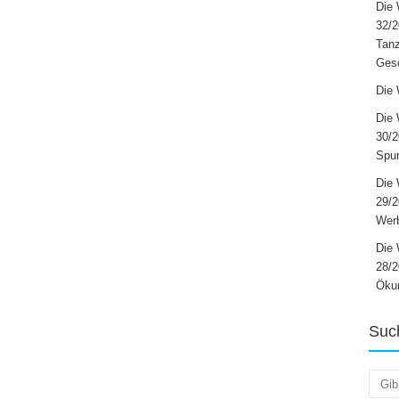
Die 
32/2
Tanz
Ges
Die 
Die 
30/2
Spur
Die 
29/
Werb
Die 
28/2
Öku
Suc
Such