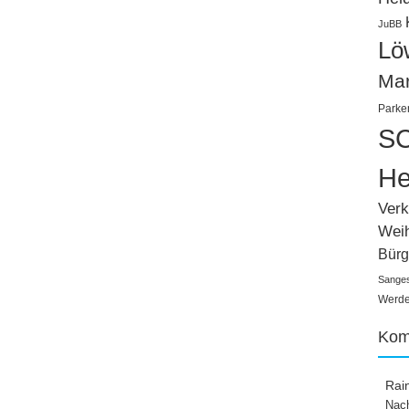
JuBB
Lö
Ma
Parke
SC
He
Verk
Wei
Bürg
Sange
Werden
Kom
Rai
Nach