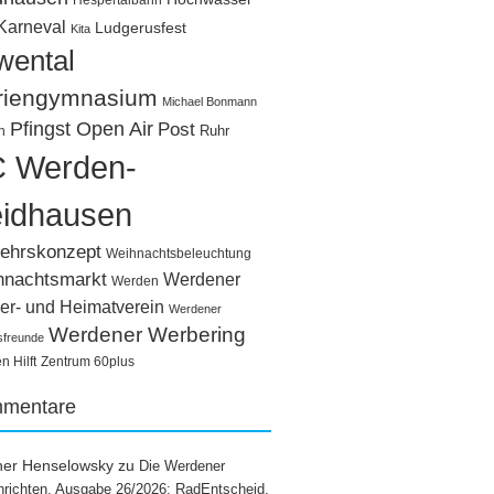
Hespertalbahn
Karneval
Ludgerusfest
Kita
wental
riengymnasium
Michael Bonmann
Pfingst Open Air
Post
Ruhr
n
 Werden-
idhausen
ehrskonzept
Weihnachtsbeleuchtung
hnachtsmarkt
Werdener
Werden
er- und Heimatverein
Werdener
Werdener Werbering
sfreunde
 Hilft
Zentrum 60plus
mentare
ner Henselowsky
zu
Die Werdener
richten, Ausgabe 26/2026: RadEntscheid,