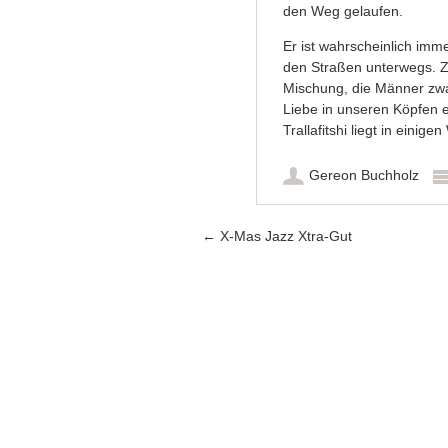
den Weg gelaufen.
Er ist wahrscheinlich immer
den Straßen unterwegs. Zu
Mischung, die Männer zwar
Liebe in unseren Köpfen en
Trallafitshi liegt in eini
Gereon Buchholz
Artikel-Navigation
←
X-Mas Jazz Xtra-Gut