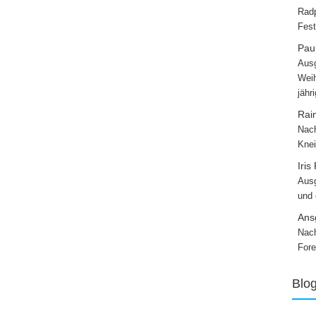
Radp
Fest
Paul
Ausg
Weih
jähr
Rai
Nach
Knei
Iris
Ausg
und
Ans
Nach
Fore
Blo