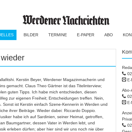
UELLES
BILDER
TERMINE
E-PAPER
ABO
KON
Kon
t wieder
Reda
02
allafitshi. Kerstin Beyer, Werdener Magazinmacherin und
E-
ins gemacht. Claus Theo Gärtner ist das Titelinterview;
Abo-
ielen guten Tipps. Ich habe mich entschieden, diesen
02
 Weg zur eigenen Freiheit; Entscheidungen treffen. Nein,
E-
. Sonst ist Kerstin einfach Szene-Kennerin in Werden und
che ihrer Beiträge. Wieder dabei: Riccardo Doppio.
Anze
siker habe ich auf Sardinien, seiner Heimat, getroffen,
Priva
ian Baumgartner, dessen Vater in Werden lebt, und
02 
ik erleben dürfen; aber hier sind wir uns noch nie über
Gesc