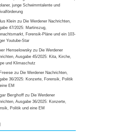
laner, junge Schwimmtalente und
ivalförderung
us Klein
zu
Die Werdener Nachrichten,
abe 47/2025: Martinszug,
nachtsmarkt, Forensik-Pläne und ein 103-
iger Youtube-Star
ner Henselowsky
zu
Die Werdener
richten, Ausgabe 45/2025: Kita, Kirche,
pe und Klimaschutz
 Freese
zu
Die Werdener Nachrichten,
abe 36/2025: Konzerte, Forensik, Politik
 eine EM
gar Berghoff
zu
Die Werdener
richten, Ausgabe 36/2025: Konzerte,
nsik, Politik und eine EM
g