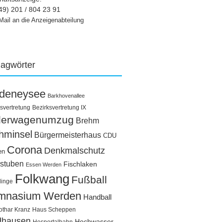
49) 201 / 804 23 91
Mail an die Anzeigenabteilung
lagwörter
ldeneysee
Barkhovenallee
svertretung
Bezirksvertretung IX
llerwagenumzug
Brehm
hminsel
Bürgermeisterhaus
CDU
Corona
Denkmalschutz
en
stuben
Fischlaken
Essen Werden
Folkwang
Fußball
linge
mnasium Werden
Handball
othar Kranz
Haus Scheppen
dhausen
Hochwasser