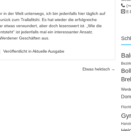
(+
E-
 in der Welt unterwegs, ich bin jedenfalls hier täglich auf
rück zum Trallafitshi. Es hat wieder die erfolgreiche
 etwas verwundert, aber doch lesenswert ist. „Wie die
tsteht“ ist jedenfalls mal ein interessanter Ansatz.
Sch
gen Werdener Geschäften aus.
Veröffentlicht in
Aktuelle Ausgabe
Ba
Bezirk
Etwas hektisch
→
Bo
Bre
Werd
Dom
Flücht
Gy
Hansl
Hei