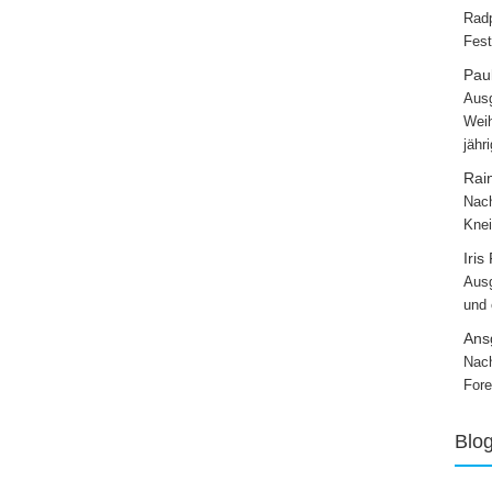
Radp
Fest
Paul
Ausg
Weih
jähr
Rai
Nach
Knei
Iris
Ausg
und
Ans
Nach
Fore
Blo