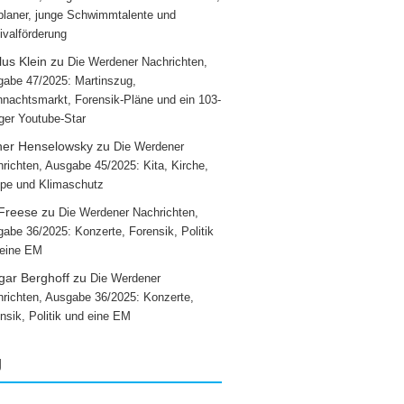
laner, junge Schwimmtalente und
ivalförderung
us Klein
zu
Die Werdener Nachrichten,
abe 47/2025: Martinszug,
nachtsmarkt, Forensik-Pläne und ein 103-
iger Youtube-Star
ner Henselowsky
zu
Die Werdener
richten, Ausgabe 45/2025: Kita, Kirche,
pe und Klimaschutz
 Freese
zu
Die Werdener Nachrichten,
abe 36/2025: Konzerte, Forensik, Politik
 eine EM
gar Berghoff
zu
Die Werdener
richten, Ausgabe 36/2025: Konzerte,
nsik, Politik und eine EM
g