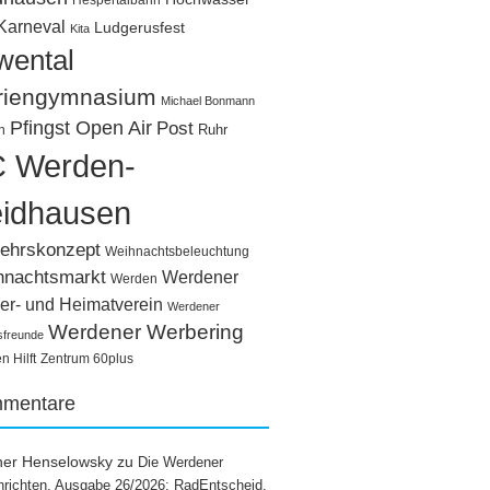
Hespertalbahn
Karneval
Ludgerusfest
Kita
wental
riengymnasium
Michael Bonmann
Pfingst Open Air
Post
Ruhr
n
 Werden-
idhausen
ehrskonzept
Weihnachtsbeleuchtung
hnachtsmarkt
Werdener
Werden
er- und Heimatverein
Werdener
Werdener Werbering
sfreunde
 Hilft
Zentrum 60plus
mentare
ner Henselowsky
zu
Die Werdener
richten, Ausgabe 26/2026: RadEntscheid,