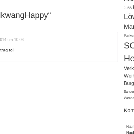
JuBB
lkwangHappy
“
Lö
Ma
Parke
2014 um 10:08
SC
rag toll.
He
Verk
Wei
Bürg
Sange
Werden
Kom
Rai
Nach