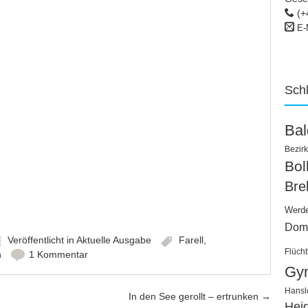
(+
E-
Sch
Ba
Bezirk
Bo
Bre
Werd
Dom
Veröffentlicht in
Aktuelle Ausgabe
Farell
,
Flücht
n
1 Kommentar
Gy
Hansl
In den See gerollt – ertrunken
→
Hei