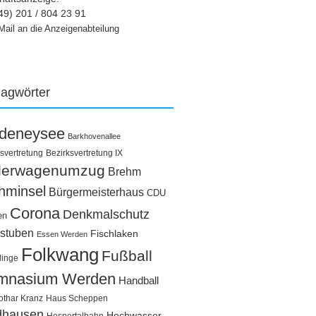
49) 201 / 804 23 91
Mail an die Anzeigenabteilung
lagwörter
ldeneysee
Barkhovenallee
svertretung
Bezirksvertretung IX
llerwagenumzug
Brehm
hminsel
Bürgermeisterhaus
CDU
Corona
Denkmalschutz
en
stuben
Fischlaken
Essen Werden
Folkwang
Fußball
linge
mnasium Werden
Handball
othar Kranz
Haus Scheppen
dhausen
Hochwasser