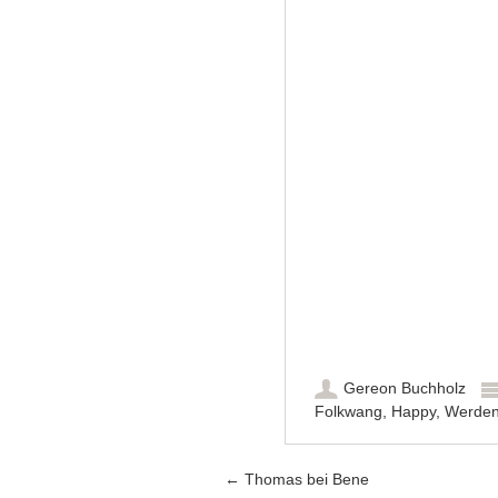
Gereon Buchholz
Folkwang
,
Happy
,
Werde
Artikel-Navigation
←
Thomas bei Bene