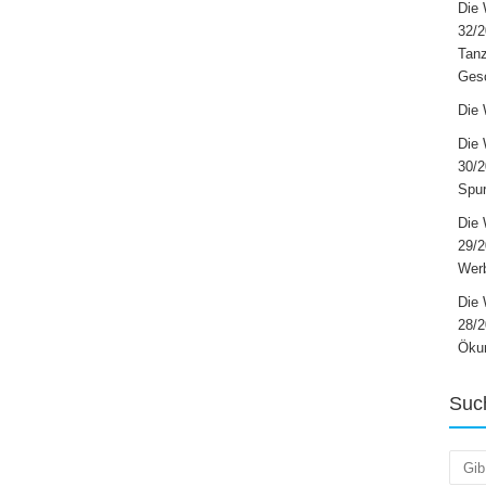
Die 
32/2
Tanz
Ges
Die 
Die 
30/2
Spur
Die 
29/
Werb
Die 
28/2
Öku
Suc
Such