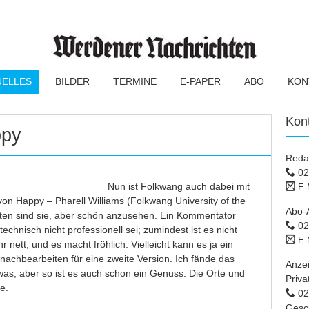
UELLES
BILDER
TERMINE
E-PAPER
ABO
KON
Kon
ppy
Reda
02
Nun ist Folkwang auch dabei mit
E-
 von Happy – Pharell Williams (Folkwang University of the
Abo-
ersten sind sie, aber schön anzusehen. Ein Kommentator
02
chnisch nicht professionell sei; zumindest ist es nicht
E-
nett; und es macht fröhlich. Vielleicht kann es ja ein
achbearbeiten für eine zweite Version. Ich fände das
Anze
as, aber so ist es auch schon ein Genuss. Die Orte und
Priva
e.
02 
Gesc