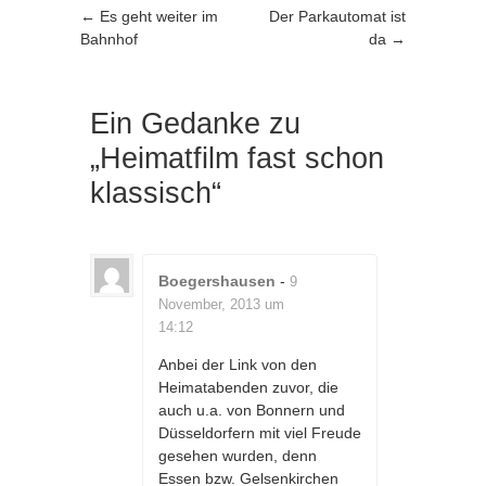
Artikel-Navigation
←
Es geht weiter im
Der Parkautomat ist
Bahnhof
da
→
Ein Gedanke zu
„
Heimatfilm fast schon
klassisch
“
Boegershausen
-
9
November, 2013 um
14:12
Anbei der Link von den
Heimatabenden zuvor, die
auch u.a. von Bonnern und
Düsseldorfern mit viel Freude
gesehen wurden, denn
Essen bzw. Gelsenkirchen