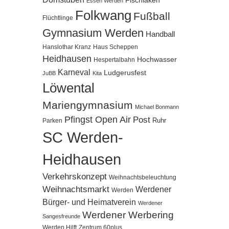
Fischlaken
Essen Werden
Folkwang
Fußball
Flüchtlinge
Gymnasium Werden
Handball
Hanslothar Kranz
Haus Scheppen
Heidhausen
Hochwasser
Hespertalbahn
Karneval
Ludgerusfest
JuBB
Kita
Löwental
Mariengymnasium
Michael Bonmann
Pfingst Open Air
Post
Ruhr
Parken
SC Werden-
Heidhausen
Verkehrskonzept
Weihnachtsbeleuchtung
Weihnachtsmarkt
Werdener
Werden
Bürger- und Heimatverein
Werdener
Werdener Werbering
Sangesfreunde
Werden Hilft
Zentrum 60plus