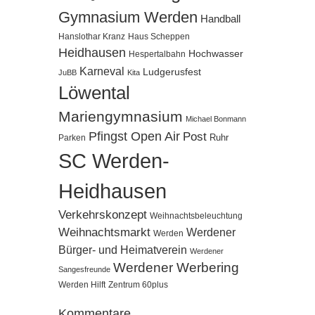
Gymnasium Werden
Handball
Hanslothar Kranz
Haus Scheppen
Heidhausen
Hochwasser
Hespertalbahn
Karneval
Ludgerusfest
JuBB
Kita
Löwental
Mariengymnasium
Michael Bonmann
Pfingst Open Air
Post
Ruhr
Parken
SC Werden-
Heidhausen
Verkehrskonzept
Weihnachtsbeleuchtung
Weihnachtsmarkt
Werdener
Werden
Bürger- und Heimatverein
Werdener
Werdener Werbering
Sangesfreunde
Werden Hilft
Zentrum 60plus
Kommentare