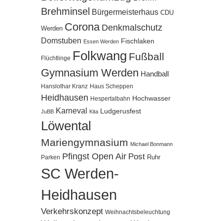
Brehminsel
Bürgermeisterhaus
CDU
Corona
Denkmalschutz
Werden
Domstuben
Fischlaken
Essen Werden
Folkwang
Fußball
Flüchtlinge
Gymnasium Werden
Handball
Hanslothar Kranz
Haus Scheppen
Heidhausen
Hochwasser
Hespertalbahn
Karneval
Ludgerusfest
JuBB
Kita
Löwental
Mariengymnasium
Michael Bonmann
Pfingst Open Air
Post
Ruhr
Parken
SC Werden-
Heidhausen
Verkehrskonzept
Weihnachtsbeleuchtung