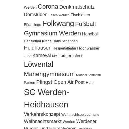
Corona
Denkmalschutz
Werden
Domstuben
Fischlaken
Essen Werden
Folkwang
Fußball
Flüchtlinge
Gymnasium Werden
Handball
Hanslothar Kranz
Haus Scheppen
Heidhausen
Hochwasser
Hespertalbahn
Karneval
Ludgerusfest
JuBB
Kita
Löwental
Mariengymnasium
Michael Bonmann
Pfingst Open Air
Post
Ruhr
Parken
SC Werden-
Heidhausen
Verkehrskonzept
Weihnachtsbeleuchtung
Weihnachtsmarkt
Werdener
Werden
Bürger- und Heimatverein
Werdener