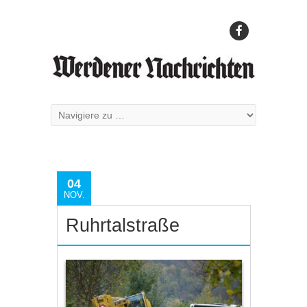
04
NOV.
Ruhrtalstraße