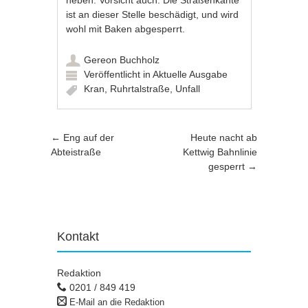
ist an dieser Stelle beschädigt, und wird
wohl mit Baken abgesperrt.
Gereon Buchholz
Veröffentlicht in
Aktuelle Ausgabe
Kran
,
Ruhrtalstraße
,
Unfall
Artikel-Navigation
←
Eng auf der
Heute nacht ab
Abteistraße
Kettwig Bahnlinie
gesperrt
→
Kontakt
Redaktion
0201 / 849 419
E-Mail an die Redaktion