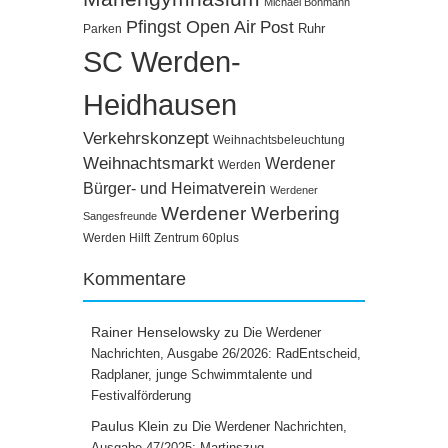
Michael Bonmann
Pfingst Open Air
Post
Ruhr
Parken
SC Werden-
Heidhausen
Verkehrskonzept
Weihnachtsbeleuchtung
Weihnachtsmarkt
Werdener
Werden
Bürger- und Heimatverein
Werdener
Werdener Werbering
Sangesfreunde
Werden Hilft
Zentrum 60plus
Kommentare
Rainer Henselowsky
zu
Die Werdener
Nachrichten, Ausgabe 26/2026: RadEntscheid,
Radplaner, junge Schwimmtalente und
Festivalförderung
Paulus Klein
zu
Die Werdener Nachrichten,
Ausgabe 47/2025: Martinszug,