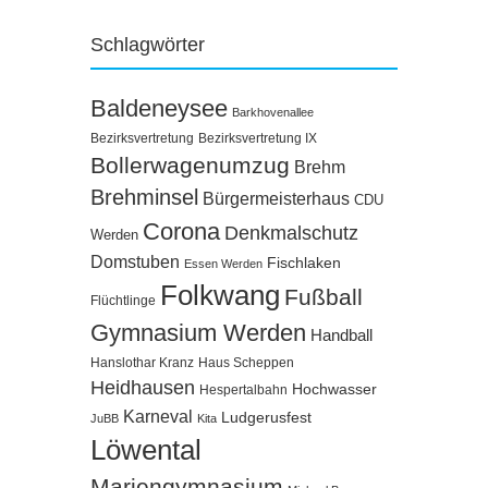
Schlagwörter
Baldeneysee
Barkhovenallee
Bezirksvertretung
Bezirksvertretung IX
Bollerwagenumzug
Brehm
Brehminsel
Bürgermeisterhaus
CDU
Corona
Denkmalschutz
Werden
Domstuben
Fischlaken
Essen Werden
Folkwang
Fußball
Flüchtlinge
Gymnasium Werden
Handball
Hanslothar Kranz
Haus Scheppen
Heidhausen
Hochwasser
Hespertalbahn
Karneval
Ludgerusfest
JuBB
Kita
Löwental
Mariengymnasium