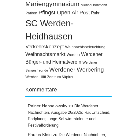
Mariengymnasium
Michael Bonmann
Pfingst Open Air
Post
Ruhr
Parken
SC Werden-
Heidhausen
Verkehrskonzept
Weihnachtsbeleuchtung
Weihnachtsmarkt
Werdener
Werden
Bürger- und Heimatverein
Werdener
Werdener Werbering
Sangesfreunde
Werden Hilft
Zentrum 60plus
Kommentare
Rainer Henselowsky
zu
Die Werdener
Nachrichten, Ausgabe 26/2026: RadEntscheid,
Radplaner, junge Schwimmtalente und
Festivalförderung
Paulus Klein
zu
Die Werdener Nachrichten,