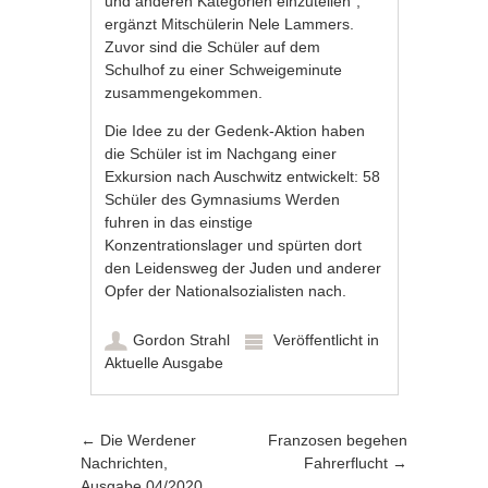
und anderen Kategorien einzuteilen“,
ergänzt Mitschülerin Nele Lammers.
Zuvor sind die Schüler auf dem
Schulhof zu einer Schweigeminute
zusammengekommen.
Die Idee zu der Gedenk-Aktion haben
die Schüler ist im Nachgang einer
Exkursion nach Auschwitz entwickelt: 58
Schüler des Gymnasiums Werden
fuhren in das einstige
Konzentrationslager und spürten dort
den Leidensweg der Juden und anderer
Opfer der Nationalsozialisten nach.
Gordon Strahl
Veröffentlicht in
Aktuelle Ausgabe
Artikel-Navigation
←
Die Werdener
Franzosen begehen
Nachrichten,
Fahrerflucht
→
Ausgabe 04/2020