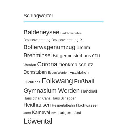
Schlagwörter
Baldeneysee
Barkhovenallee
Bezirksvertretung
Bezirksvertretung IX
Bollerwagenumzug
Brehm
Brehminsel
Bürgermeisterhaus
CDU
Corona
Denkmalschutz
Werden
Domstuben
Fischlaken
Essen Werden
Folkwang
Fußball
Flüchtlinge
Gymnasium Werden
Handball
Hanslothar Kranz
Haus Scheppen
Heidhausen
Hochwasser
Hespertalbahn
Karneval
Ludgerusfest
JuBB
Kita
Löwental