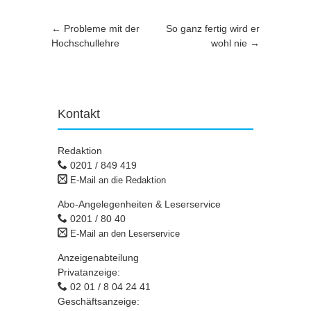
Artikel-Navigation
←
Probleme mit der
So ganz fertig wird er
Hochschullehre
wohl nie
→
Kontakt
Redaktion
0201 / 849 419
E-Mail an die Redaktion
Abo-Angelegenheiten & Leserservice
0201 / 80 40
E-Mail an den Leserservice
Anzeigenabteilung
Privatanzeige:
02 01 / 8 04 24 41
Geschäftsanzeige: