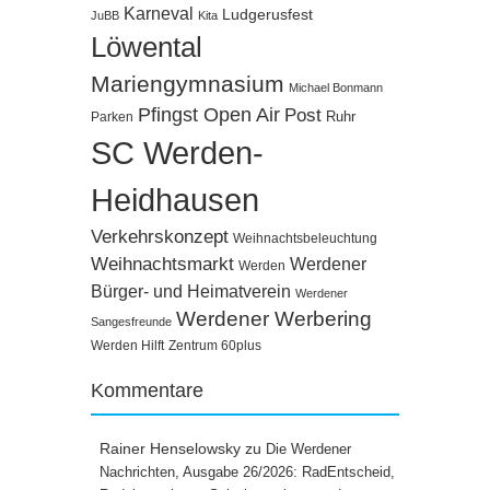
Karneval
Ludgerusfest
JuBB
Kita
Löwental
Mariengymnasium
Michael Bonmann
Pfingst Open Air
Post
Ruhr
Parken
SC Werden-
Heidhausen
Verkehrskonzept
Weihnachtsbeleuchtung
Weihnachtsmarkt
Werdener
Werden
Bürger- und Heimatverein
Werdener
Werdener Werbering
Sangesfreunde
Werden Hilft
Zentrum 60plus
Kommentare
Rainer Henselowsky
zu
Die Werdener
Nachrichten, Ausgabe 26/2026: RadEntscheid,