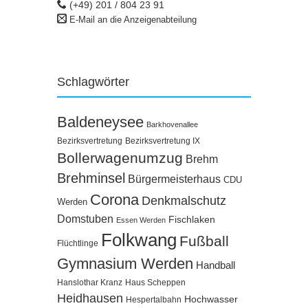
(+49) 201 / 804 23 91
E-Mail an die Anzeigenabteilung
Schlagwörter
Baldeneysee
Barkhovenallee
Bezirksvertretung
Bezirksvertretung IX
Bollerwagenumzug
Brehm
Brehminsel
Bürgermeisterhaus
CDU
Corona
Denkmalschutz
Werden
Domstuben
Fischlaken
Essen Werden
Folkwang
Fußball
Flüchtlinge
Gymnasium Werden
Handball
Hanslothar Kranz
Haus Scheppen
Heidhausen
Hochwasser
Hespertalbahn