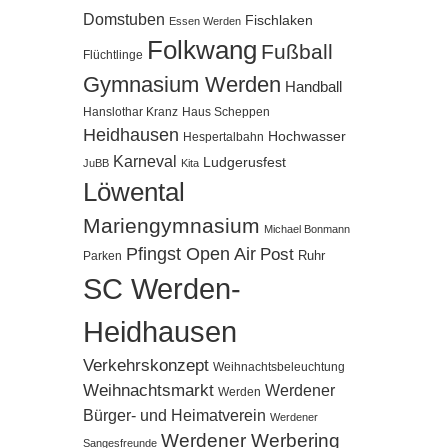
Domstuben
Fischlaken
Essen Werden
Folkwang
Fußball
Flüchtlinge
Gymnasium Werden
Handball
Hanslothar Kranz
Haus Scheppen
Heidhausen
Hochwasser
Hespertalbahn
Karneval
Ludgerusfest
JuBB
Kita
Löwental
Mariengymnasium
Michael Bonmann
Pfingst Open Air
Post
Ruhr
Parken
SC Werden-
Heidhausen
Verkehrskonzept
Weihnachtsbeleuchtung
Weihnachtsmarkt
Werdener
Werden
Bürger- und Heimatverein
Werdener
Werdener Werbering
Sangesfreunde