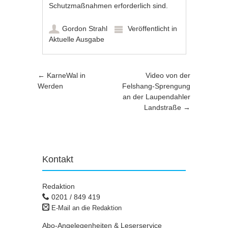
Schutzmaßnahmen erforderlich sind.
Gordon Strahl
Veröffentlicht in
Aktuelle Ausgabe
Artikel-Navigation
←
KarneWal in
Video von der
Werden
Felshang-Sprengung
an der Laupendahler
Landstraße
→
Kontakt
Redaktion
0201 / 849 419
E-Mail an die Redaktion
Abo-Angelegenheiten & Leserservice