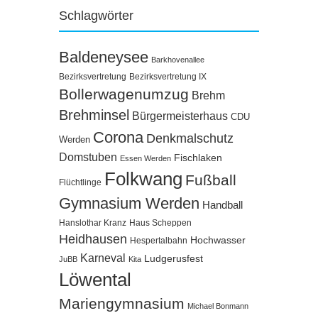
Schlagwörter
Baldeneysee
Barkhovenallee
Bezirksvertretung
Bezirksvertretung IX
Bollerwagenumzug
Brehm
Brehminsel
Bürgermeisterhaus
CDU
Corona
Denkmalschutz
Werden
Domstuben
Fischlaken
Essen Werden
Folkwang
Fußball
Flüchtlinge
Gymnasium Werden
Handball
Hanslothar Kranz
Haus Scheppen
Heidhausen
Hochwasser
Hespertalbahn
Karneval
Ludgerusfest
JuBB
Kita
Löwental
Mariengymnasium
Michael Bonmann