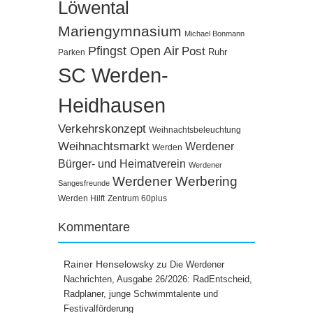
Löwental
Mariengymnasium
Michael Bonmann
Pfingst Open Air
Post
Ruhr
Parken
SC Werden-
Heidhausen
Verkehrskonzept
Weihnachtsbeleuchtung
Weihnachtsmarkt
Werdener
Werden
Bürger- und Heimatverein
Werdener
Werdener Werbering
Sangesfreunde
Werden Hilft
Zentrum 60plus
Kommentare
Rainer Henselowsky
zu
Die Werdener
Nachrichten, Ausgabe 26/2026: RadEntscheid,
Radplaner, junge Schwimmtalente und
Festivalförderung