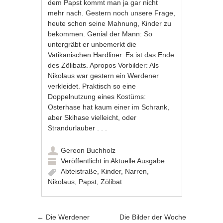
dem Papst kommt man ja gar nicht
mehr nach. Gestern noch unsere Frage,
heute schon seine Mahnung, Kinder zu
bekommen. Genial der Mann: So
untergräbt er unbemerkt die
Vatikanischen Hardliner. Es ist das Ende
des Zölibats. Apropos Vorbilder: Als
Nikolaus war gestern ein Werdener
verkleidet. Praktisch so eine
Doppelnutzung eines Kostüms:
Osterhase hat kaum einer im Schrank,
aber Skihase vielleicht, oder
Strandurlauber . . .
Gereon Buchholz
Veröffentlicht in
Aktuelle Ausgabe
Abteistraße
,
Kinder
,
Narren
,
Nikolaus
,
Papst
,
Zölibat
Artikel-Navigation
←
Die Werdener
Die Bilder der Woche