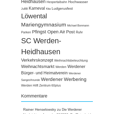
Heidhausen
Hochwasser
Hespertalbahn
Karneval
Ludgerusfest
JuBB
Kita
Löwental
Mariengymnasium
Michael Bonmann
Pfingst Open Air
Post
Ruhr
Parken
SC Werden-
Heidhausen
Verkehrskonzept
Weihnachtsbeleuchtung
Weihnachtsmarkt
Werdener
Werden
Bürger- und Heimatverein
Werdener
Werdener Werbering
Sangesfreunde
Werden Hilft
Zentrum 60plus
Kommentare
Rainer Henselowsky
zu
Die Werdener