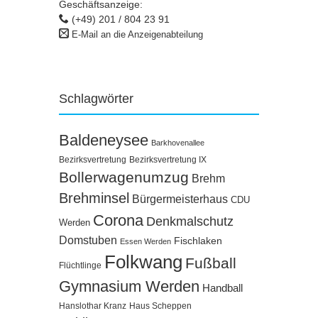
Geschäftsanzeige:
(+49) 201 / 804 23 91
E-Mail an die Anzeigenabteilung
Schlagwörter
Baldeneysee
Barkhovenallee
Bezirksvertretung
Bezirksvertretung IX
Bollerwagenumzug
Brehm
Brehminsel
Bürgermeisterhaus
CDU
Corona
Denkmalschutz
Werden
Domstuben
Fischlaken
Essen Werden
Folkwang
Fußball
Flüchtlinge
Gymnasium Werden
Handball
Hanslothar Kranz
Haus Scheppen