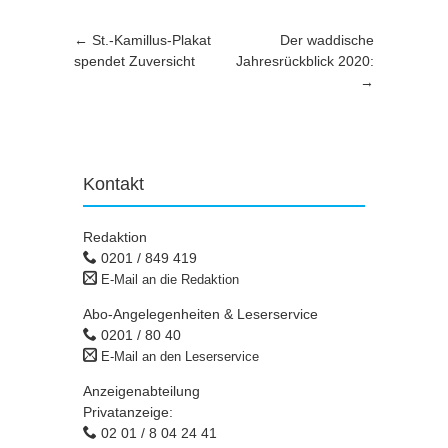
Artikel-Navigation
←
St.-Kamillus-Plakat
Der waddische
spendet Zuversicht
Jahresrückblick 2020:
→
Kontakt
Redaktion
0201 / 849 419
E-Mail an die Redaktion
Abo-Angelegenheiten & Leserservice
0201 / 80 40
E-Mail an den Leserservice
Anzeigenabteilung
Privatanzeige:
02 01 / 8 04 24 41