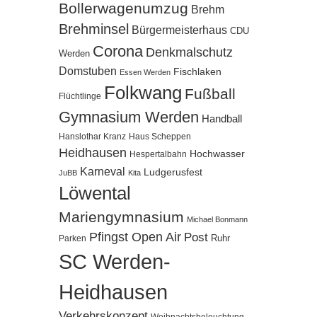
Bollerwagenumzug
Brehm
Brehminsel
Bürgermeisterhaus
CDU
Corona
Denkmalschutz
Werden
Domstuben
Fischlaken
Essen Werden
Folkwang
Fußball
Flüchtlinge
Gymnasium Werden
Handball
Hanslothar Kranz
Haus Scheppen
Heidhausen
Hochwasser
Hespertalbahn
Karneval
Ludgerusfest
JuBB
Kita
Löwental
Mariengymnasium
Michael Bonmann
Pfingst Open Air
Post
Ruhr
Parken
SC Werden-
Heidhausen
Verkehrskonzept
Weihnachtsbeleuchtung