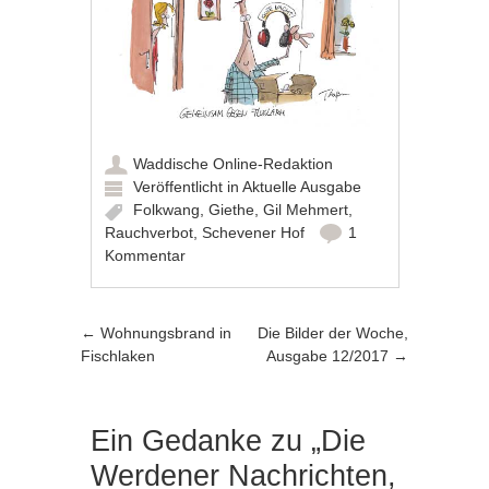
Waddische Online-Redaktion
Veröffentlicht in
Aktuelle Ausgabe
Folkwang
,
Giethe
,
Gil Mehmert
,
Rauchverbot
,
Schevener Hof
1
Kommentar
Artikel-Navigation
←
Wohnungsbrand in
Die Bilder der Woche,
Fischlaken
Ausgabe 12/2017
→
Ein Gedanke zu „
Die
Werdener Nachrichten,