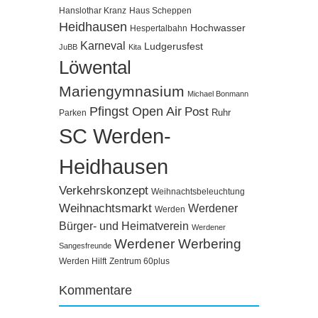
Hanslothar Kranz
Haus Scheppen
Heidhausen
Hochwasser
Hespertalbahn
Karneval
Ludgerusfest
JuBB
Kita
Löwental
Mariengymnasium
Michael Bonmann
Pfingst Open Air
Post
Ruhr
Parken
SC Werden-
Heidhausen
Verkehrskonzept
Weihnachtsbeleuchtung
Weihnachtsmarkt
Werdener
Werden
Bürger- und Heimatverein
Werdener
Werdener Werbering
Sangesfreunde
Werden Hilft
Zentrum 60plus
Kommentare