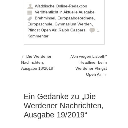
Waddische Online-Redaktion
Veröffentlicht in
Aktuelle Ausgabe
Brehminsel
,
Europaabgeordnete
,
Europaschule
,
Gymnasium Werden
,
Pfingst Open Air
,
Ralph Caspers
1
Kommentar
Artikel-Navigation
←
Die Werdener
„Von wegen Lisbeth“
Nachrichten,
Headliner beim
Ausgabe 18/2019
Werdener Pfingst
Open Air
→
Ein Gedanke zu „
Die
Werdener Nachrichten,
Ausgabe 19/2019
“