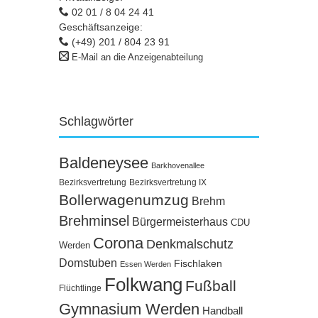
02 01 / 8 04 24 41
Geschäftsanzeige:
(+49) 201 / 804 23 91
E-Mail an die Anzeigenabteilung
Schlagwörter
Baldeneysee
Barkhovenallee
Bezirksvertretung
Bezirksvertretung IX
Bollerwagenumzug
Brehm
Brehminsel
Bürgermeisterhaus
CDU
Corona
Denkmalschutz
Werden
Domstuben
Fischlaken
Essen Werden
Folkwang
Fußball
Flüchtlinge
Gymnasium Werden
Handball