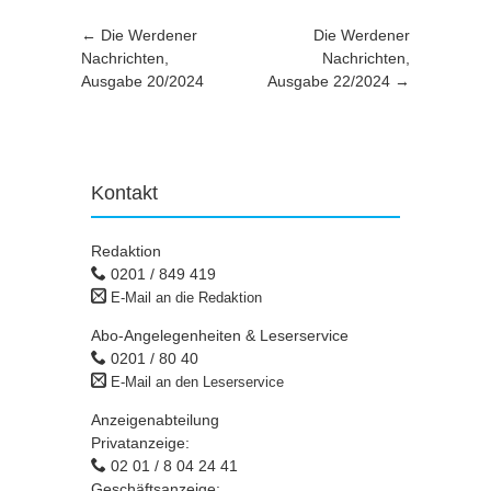
Artikel-Navigation
←
Die Werdener
Die Werdener
Nachrichten,
Nachrichten,
Ausgabe 20/2024
Ausgabe 22/2024
→
Kontakt
Redaktion
0201 / 849 419
E-Mail an die Redaktion
Abo-Angelegenheiten & Leserservice
0201 / 80 40
E-Mail an den Leserservice
Anzeigenabteilung
Privatanzeige:
02 01 / 8 04 24 41
Geschäftsanzeige: