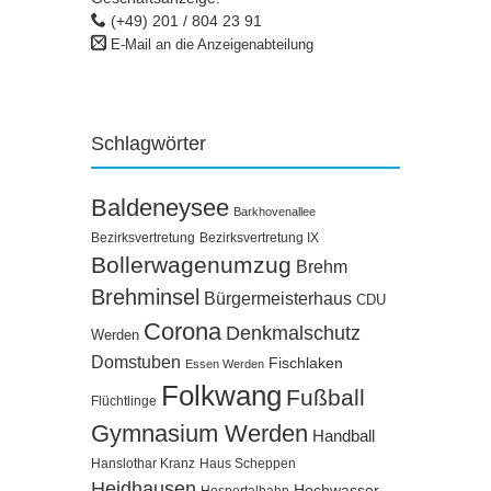
(+49) 201 / 804 23 91
E-Mail an die Anzeigenabteilung
Schlagwörter
Baldeneysee
Barkhovenallee
Bezirksvertretung
Bezirksvertretung IX
Bollerwagenumzug
Brehm
Brehminsel
Bürgermeisterhaus
CDU
Corona
Denkmalschutz
Werden
Domstuben
Fischlaken
Essen Werden
Folkwang
Fußball
Flüchtlinge
Gymnasium Werden
Handball
Hanslothar Kranz
Haus Scheppen
Heidhausen
Hochwasser