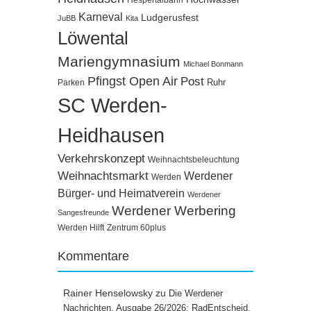
Hespertalbahn
Karneval
Ludgerusfest
JuBB
Kita
Löwental
Mariengymnasium
Michael Bonmann
Pfingst Open Air
Post
Ruhr
Parken
SC Werden-
Heidhausen
Verkehrskonzept
Weihnachtsbeleuchtung
Weihnachtsmarkt
Werdener
Werden
Bürger- und Heimatverein
Werdener
Werdener Werbering
Sangesfreunde
Werden Hilft
Zentrum 60plus
Kommentare
Rainer Henselowsky
zu
Die Werdener
Nachrichten, Ausgabe 26/2026: RadEntscheid,