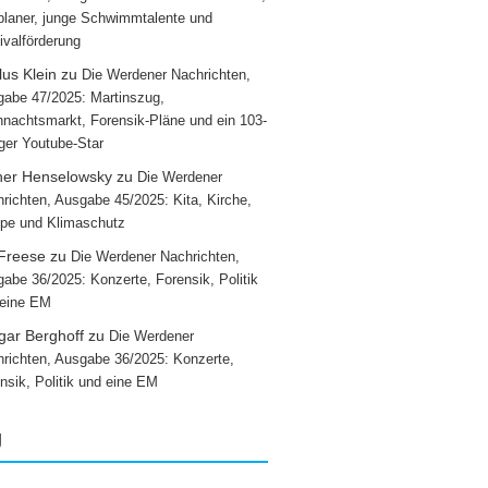
laner, junge Schwimmtalente und
ivalförderung
us Klein
zu
Die Werdener Nachrichten,
abe 47/2025: Martinszug,
nachtsmarkt, Forensik-Pläne und ein 103-
iger Youtube-Star
ner Henselowsky
zu
Die Werdener
richten, Ausgabe 45/2025: Kita, Kirche,
pe und Klimaschutz
 Freese
zu
Die Werdener Nachrichten,
abe 36/2025: Konzerte, Forensik, Politik
 eine EM
gar Berghoff
zu
Die Werdener
richten, Ausgabe 36/2025: Konzerte,
nsik, Politik und eine EM
g