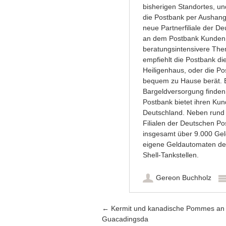
bisherigen Standortes, un
die Postbank per Aushang
neue Partnerfiliale der 
an dem Postbank Kunden e
beratungsintensivere Them
empfiehlt die Postbank die
Heiligenhaus, oder die P
bequem zu Hause berät. Ei
Bargeldversorgung finden
Postbank bietet ihren Kun
Deutschland. Neben rund 1
Filialen der Deutschen Po
insgesamt über 9.000 Ge
eigene Geldautomaten der
Shell-Tankstellen.
Gereon Buchholz
Artikel-Navigation
←
Kermit und kanadische Pommes an
Guacadingsda