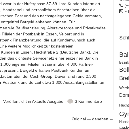
d zwar in der Hufergasse 37-39. Ihre Kunden informiert
(+
, Handzettel und persönlichem Anschreiben über die
E-
Deutschen Post und den nächstgelegenen Geldautomaten,
ntgeltfrei Bargeld abheben können. Für
en wie Baufinanzierung, Altersvorsorge und Privatkredite
 Filialen der Postbank in Essen, Velbert und in
Sch
ostbank Finanzberatung, die auf Kundenwunsch auch
ne weitere Möglichkeit zur kostenfreien
 Kunden in Essen, Heckstraße 2 (Deutsche Bank). Die
Ba
den das dichteste Servicenetz einer einzelnen Bank in
Bezirk
.000 eigenen Filialen ist sie in über 4.300 Partner-
Bo
st präsent. Bargeld erhalten Postbank Kunden an
ldautomaten der Cash-Group. Davon sind rund 2.300
Bre
 Postbank und derzeit etwa 1.300 Auszahlungsstellen an
Werd
Dom
Veröffentlicht in
Aktuelle Ausgabe
3 Kommentare
Flücht
Gy
Original — daneben
→
Hansl
Hei