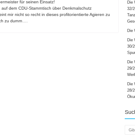
rmeister für seinen Einsatz!
Die 
nd auf dem CDU-Stammtisch über Denkmalschutz
32/2
nt mir nicht so recht in dieses profitorientierte Agieren zu
Tanz
 ich zu dumm….
Ges
Die 
Die 
30/2
Spur
Die 
29/
Werb
Die 
28/2
Öku
Suc
Such