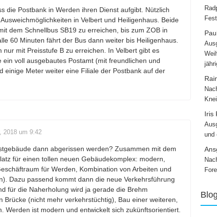
Radp
ss die Postbank in Werden ihren Dienst aufgibt. Nützlich
Fest
e Ausweichmöglichkeiten in Velbert und Heiligenhaus. Beide
mit dem Schnellbus SB19 zu erreichen, bis zum ZOB in
Paul
alle 60 Minuten fährt der Bus dann weiter bis Heiligenhaus.
Ausg
 nur mit Preisstufe B zu erreichen. In Velbert gibt es
Weih
le ein voll ausgebautes Postamt (mit freundlichen und
jähr
nd einige Meter weiter eine Filiale der Postbank auf der
Rai
Nach
Knei
Iris
Ausg
, 2018 um 9:42
und
Postgebäude dann abgerissen werden? Zusammen mit dem
Ans
uplatz für einen tollen neuen Gebäudekomplex: modern,
Nach
Geschäftraum für Werden, Kombination von Arbeiten und
Fore
en). Dazu passend kommt dann die neue Verkehrsführung
d für die Naherholung wird ja gerade die Brehm
Blo
en Brücke (nicht mehr verkehrstüchtig), Bau einer weiteren,
. Werden ist modern und entwickelt sich zukünftsorientiert.