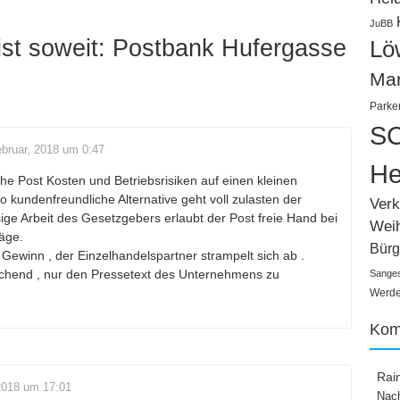
JuBB
ist soweit: Postbank Hufergasse
Lö
Ma
Parke
SC
bruar, 2018 um 0:47
He
he Post Kosten und Betriebsrisiken auf einen kleinen
o kundenfreundliche Alternative geht voll zulasten der
Verk
ige Arbeit des Gesetzgebers erlaubt der Post freie Hand bei
Wei
räge.
Bürg
 Gewinn , der Einzelhandelspartner strampelt sich ab .
eichend , nur den Pressetext des Unternehmens zu
Sange
Werden
Kom
Rai
2018 um 17:01
Nach