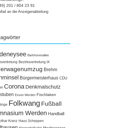
49) 201 / 804 23 91
Mail an die Anzeigenabteilung
lagwörter
ldeneysee
Barkhovenallee
svertretung
Bezirksvertretung IX
llerwagenumzug
Brehm
hminsel
Bürgermeisterhaus
CDU
Corona
Denkmalschutz
en
stuben
Fischlaken
Essen Werden
Folkwang
Fußball
linge
mnasium Werden
Handball
othar Kranz
Haus Scheppen
dhausen
Hochwasser