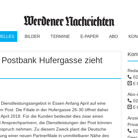
UELLES
BILDER
TERMINE
E-PAPER
ABO
KON
Kon
: Postbank Hufergasse zieht
Reda
02
E-
Abo-
02
 Dienstleistungsangebot in Essen Anfang April auf eine
E-
en Post. Die Filiale in der Hufergasse 26-30 öffnet daher
. April 2018. Für die Kunden bedeutet dies zwar einen
Anze
 Ansprechpartnern, die Dienstleistungen der Post können
Priva
Anspruch nehmen. Zu diesem Zweck plant die Deutsche
02 
nung einer neuen Partnerfiliale in unmittelbarer Nähe des
Gesc