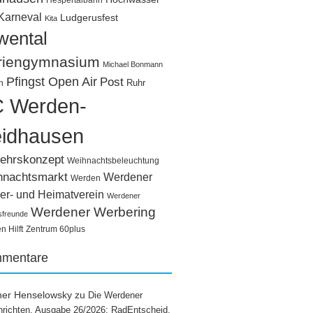
Hespertalbahn
Karneval
Ludgerusfest
Kita
wental
riengymnasium
Michael Bonmann
Pfingst Open Air
Post
Ruhr
n
 Werden-
idhausen
ehrskonzept
Weihnachtsbeleuchtung
hnachtsmarkt
Werdener
Werden
er- und Heimatverein
Werdener
Werdener Werbering
sfreunde
 Hilft
Zentrum 60plus
mentare
ner Henselowsky
zu
Die Werdener
richten, Ausgabe 26/2026: RadEntscheid,