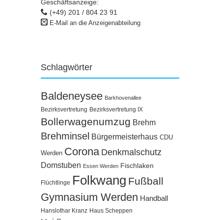
Geschäftsanzeige:
(+49) 201 / 804 23 91
E-Mail an die Anzeigenabteilung
Schlagwörter
Baldeneysee
Barkhovenallee
Bezirksvertretung
Bezirksvertretung IX
Bollerwagenumzug
Brehm
Brehminsel
Bürgermeisterhaus
CDU
Corona
Denkmalschutz
Werden
Domstuben
Fischlaken
Essen Werden
Folkwang
Fußball
Flüchtlinge
Gymnasium Werden
Handball
Hanslothar Kranz
Haus Scheppen