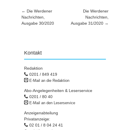
Artikel-Navigation
←
Die Werdener
Die Werdener
Nachrichten,
Nachrichten,
Ausgabe 30/2020
Ausgabe 31/2020
→
Kontakt
Redaktion
0201 / 849 419
E-Mail an die Redaktion
Abo-Angelegenheiten & Leserservice
0201 / 80 40
E-Mail an den Leserservice
Anzeigenabteilung
Privatanzeige:
02 01 / 8 04 24 41