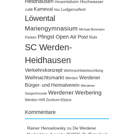
Heidhausen
Hochwasser
Hespertalbahn
Karneval
Ludgerusfest
JuBB
Kita
Löwental
Mariengymnasium
Michael Bonmann
Pfingst Open Air
Post
Ruhr
Parken
SC Werden-
Heidhausen
Verkehrskonzept
Weihnachtsbeleuchtung
Weihnachtsmarkt
Werdener
Werden
Bürger- und Heimatverein
Werdener
Werdener Werbering
Sangesfreunde
Werden Hilft
Zentrum 60plus
Kommentare
Rainer Henselowsky
zu
Die Werdener