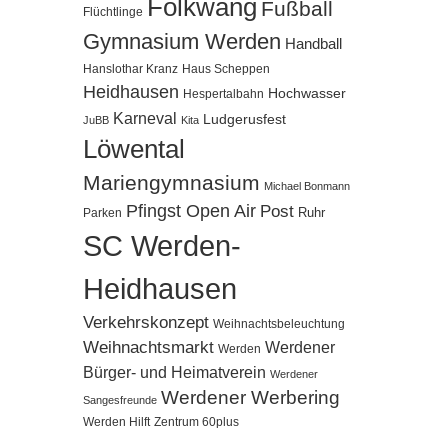
Folkwang
Fußball
Flüchtlinge
Gymnasium Werden
Handball
Hanslothar Kranz
Haus Scheppen
Heidhausen
Hochwasser
Hespertalbahn
Karneval
Ludgerusfest
JuBB
Kita
Löwental
Mariengymnasium
Michael Bonmann
Pfingst Open Air
Post
Ruhr
Parken
SC Werden-
Heidhausen
Verkehrskonzept
Weihnachtsbeleuchtung
Weihnachtsmarkt
Werdener
Werden
Bürger- und Heimatverein
Werdener
Werdener Werbering
Sangesfreunde
Werden Hilft
Zentrum 60plus