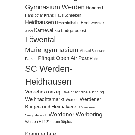
Gymnasium Werden
Handball
Hanslothar Kranz
Haus Scheppen
Heidhausen
Hochwasser
Hespertalbahn
Karneval
Ludgerusfest
JuBB
Kita
Löwental
Mariengymnasium
Michael Bonmann
Pfingst Open Air
Post
Ruhr
Parken
SC Werden-
Heidhausen
Verkehrskonzept
Weihnachtsbeleuchtung
Weihnachtsmarkt
Werdener
Werden
Bürger- und Heimatverein
Werdener
Werdener Werbering
Sangesfreunde
Werden Hilft
Zentrum 60plus
Kommentare