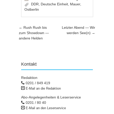
DDR
,
Deutsche Einheit
,
Mauer
,
Ostberlin
Artikel-Navigation
←
Rush Rush bis
Letzter Abend — Wir
zum Showdown —
werden See(n)
→
andere Helden
Kontakt
Redaktion
0201 / 849 419
E-Mail an die Redaktion
Abo-Angelegenheiten & Leserservice
0201 / 80 40
E-Mail an den Leserservice