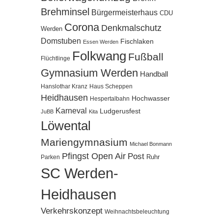
Brehminsel
Bürgermeisterhaus
CDU
Corona
Denkmalschutz
Werden
Domstuben
Fischlaken
Essen Werden
Folkwang
Fußball
Flüchtlinge
Gymnasium Werden
Handball
Hanslothar Kranz
Haus Scheppen
Heidhausen
Hochwasser
Hespertalbahn
Karneval
Ludgerusfest
JuBB
Kita
Löwental
Mariengymnasium
Michael Bonmann
Pfingst Open Air
Post
Ruhr
Parken
SC Werden-
Heidhausen
Verkehrskonzept
Weihnachtsbeleuchtung