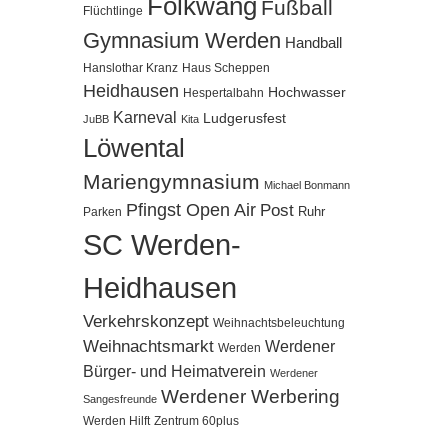
Folkwang
Fußball
Flüchtlinge
Gymnasium Werden
Handball
Hanslothar Kranz
Haus Scheppen
Heidhausen
Hochwasser
Hespertalbahn
Karneval
Ludgerusfest
JuBB
Kita
Löwental
Mariengymnasium
Michael Bonmann
Pfingst Open Air
Post
Ruhr
Parken
SC Werden-
Heidhausen
Verkehrskonzept
Weihnachtsbeleuchtung
Weihnachtsmarkt
Werdener
Werden
Bürger- und Heimatverein
Werdener
Werdener Werbering
Sangesfreunde
Werden Hilft
Zentrum 60plus