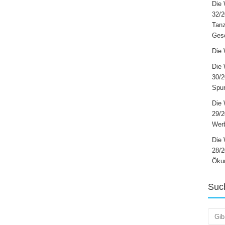
Die 
32/2
Tanz
Ges
Die 
Die 
30/2
Spur
Die 
29/
Werb
Die 
28/2
Öku
Suc
Such