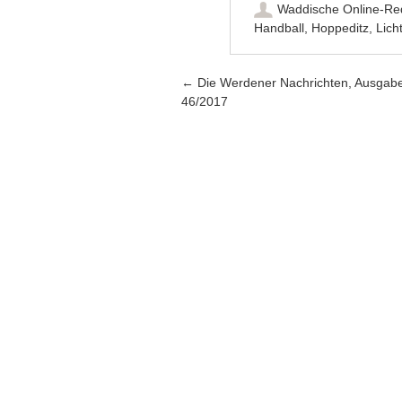
Waddische Online-Re
Handball
,
Hoppeditz
,
Lich
Artikel-Navigation
←
Die Werdener Nachrichten, Ausgab
46/2017