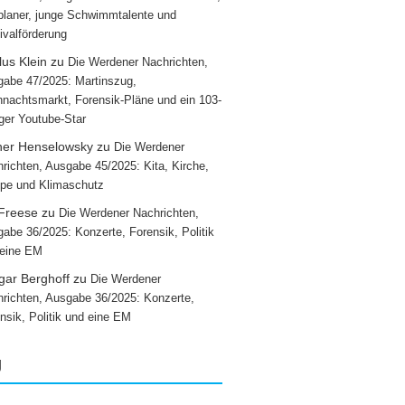
laner, junge Schwimmtalente und
ivalförderung
us Klein
zu
Die Werdener Nachrichten,
abe 47/2025: Martinszug,
nachtsmarkt, Forensik-Pläne und ein 103-
iger Youtube-Star
ner Henselowsky
zu
Die Werdener
richten, Ausgabe 45/2025: Kita, Kirche,
pe und Klimaschutz
 Freese
zu
Die Werdener Nachrichten,
abe 36/2025: Konzerte, Forensik, Politik
 eine EM
gar Berghoff
zu
Die Werdener
richten, Ausgabe 36/2025: Konzerte,
nsik, Politik und eine EM
g