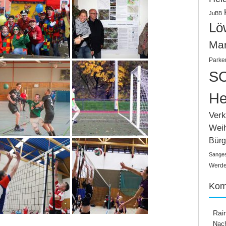
JuBB
Lö
Ma
Parke
SC
He
Verk
Wei
Bürg
Sange
Werden
Kom
Rai
Nach