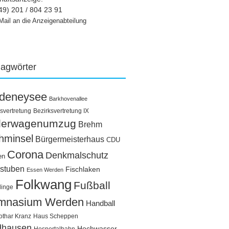
49) 201 / 804 23 91
Mail an die Anzeigenabteilung
lagwörter
ldeneysee
Barkhovenallee
svertretung
Bezirksvertretung IX
llerwagenumzug
Brehm
hminsel
Bürgermeisterhaus
CDU
Corona
Denkmalschutz
en
stuben
Fischlaken
Essen Werden
Folkwang
Fußball
linge
mnasium Werden
Handball
othar Kranz
Haus Scheppen
dhausen
Hochwasser