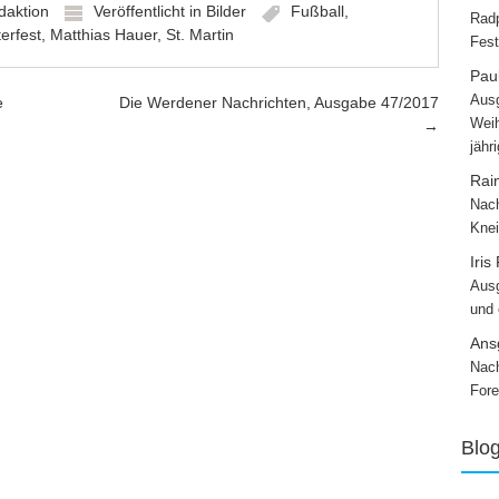
daktion
Veröffentlicht in
Bilder
Fußball
,
Radp
terfest
,
Matthias Hauer
,
St. Martin
Fest
Paul
Ausg
e
Die Werdener Nachrichten, Ausgabe 47/2017
Weih
→
jähr
Rai
Nach
Knei
Iris
Ausg
und
Ans
Nach
Fore
Blo