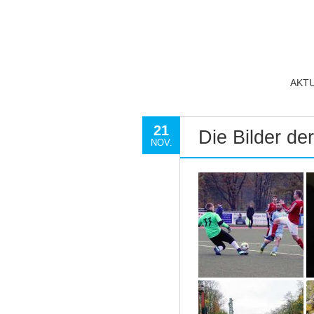
AKT
21
Die Bilder d
NOV.