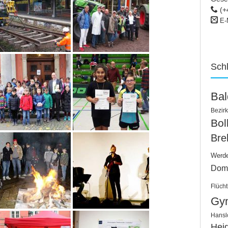
(+
E-
Sch
Ba
Bezirk
Bo
Bre
Werd
Dom
Flücht
Gy
Hansl
Hei