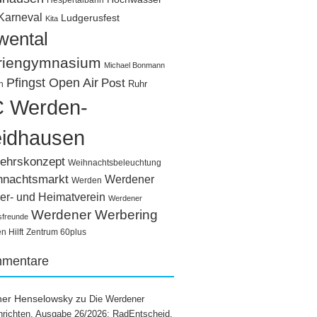
Hespertalbahn
Karneval
Ludgerusfest
Kita
wental
riengymnasium
Michael Bonmann
Pfingst Open Air
Post
Ruhr
n
 Werden-
idhausen
ehrskonzept
Weihnachtsbeleuchtung
hnachtsmarkt
Werdener
Werden
er- und Heimatverein
Werdener
Werdener Werbering
sfreunde
 Hilft
Zentrum 60plus
mentare
ner Henselowsky
zu
Die Werdener
richten, Ausgabe 26/2026: RadEntscheid,