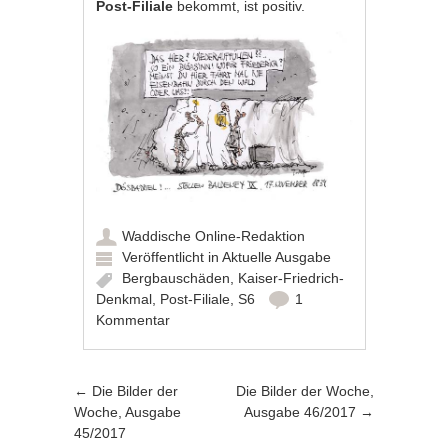
Post-Filiale
bekommt, ist positiv.
Waddische Online-Redaktion
Veröffentlicht in
Aktuelle Ausgabe
Bergbauschäden
,
Kaiser-Friedrich-
Denkmal
,
Post-Filiale
,
S6
1
Kommentar
Artikel-Navigation
←
Die Bilder der
Die Bilder der Woche,
Woche, Ausgabe
Ausgabe 46/2017
→
45/2017