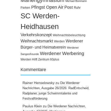
Mariengymnasium
Michael Bonmann
Pfingst Open Air
Post
Ruhr
Parken
SC Werden-
Heidhausen
Verkehrskonzept
Weihnachtsbeleuchtung
Weihnachtsmarkt
Werdener
Werden
Bürger- und Heimatverein
Werdener
Werdener Werbering
Sangesfreunde
Werden Hilft
Zentrum 60plus
Kommentare
Rainer Henselowsky
zu
Die Werdener
Nachrichten, Ausgabe 26/2026: RadEntscheid,
Radplaner, junge Schwimmtalente und
Festivalförderung
Paulus Klein
zu
Die Werdener Nachrichten,