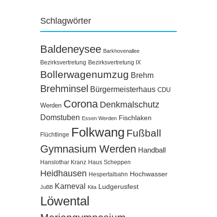
Schlagwörter
Baldeneysee
Barkhovenallee
Bezirksvertretung
Bezirksvertretung IX
Bollerwagenumzug
Brehm
Brehminsel
Bürgermeisterhaus
CDU
Corona
Denkmalschutz
Werden
Domstuben
Fischlaken
Essen Werden
Folkwang
Fußball
Flüchtlinge
Gymnasium Werden
Handball
Hanslothar Kranz
Haus Scheppen
Heidhausen
Hochwasser
Hespertalbahn
Karneval
Ludgerusfest
JuBB
Kita
Löwental