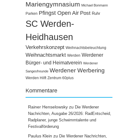
Mariengymnasium
Michael Bonmann
Pfingst Open Air
Post
Ruhr
Parken
SC Werden-
Heidhausen
Verkehrskonzept
Weihnachtsbeleuchtung
Weihnachtsmarkt
Werdener
Werden
Bürger- und Heimatverein
Werdener
Werdener Werbering
Sangesfreunde
Werden Hilft
Zentrum 60plus
Kommentare
Rainer Henselowsky
zu
Die Werdener
Nachrichten, Ausgabe 26/2026: RadEntscheid,
Radplaner, junge Schwimmtalente und
Festivalförderung
Paulus Klein
zu
Die Werdener Nachrichten,