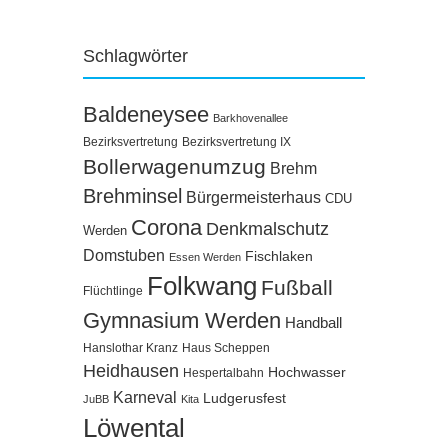
Schlagwörter
Baldeneysee
Barkhovenallee
Bezirksvertretung
Bezirksvertretung IX
Bollerwagenumzug
Brehm
Brehminsel
Bürgermeisterhaus
CDU
Corona
Denkmalschutz
Werden
Domstuben
Fischlaken
Essen Werden
Folkwang
Fußball
Flüchtlinge
Gymnasium Werden
Handball
Hanslothar Kranz
Haus Scheppen
Heidhausen
Hochwasser
Hespertalbahn
Karneval
Ludgerusfest
JuBB
Kita
Löwental