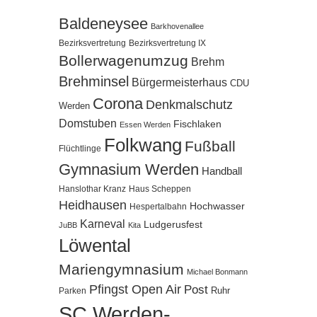
Baldeneysee
Barkhovenallee
Bezirksvertretung
Bezirksvertretung IX
Bollerwagenumzug
Brehm
Brehminsel
Bürgermeisterhaus
CDU
Corona
Denkmalschutz
Werden
Domstuben
Fischlaken
Essen Werden
Folkwang
Fußball
Flüchtlinge
Gymnasium Werden
Handball
Hanslothar Kranz
Haus Scheppen
Heidhausen
Hochwasser
Hespertalbahn
Karneval
Ludgerusfest
JuBB
Kita
Löwental
Mariengymnasium
Michael Bonmann
Pfingst Open Air
Post
Ruhr
Parken
SC Werden-