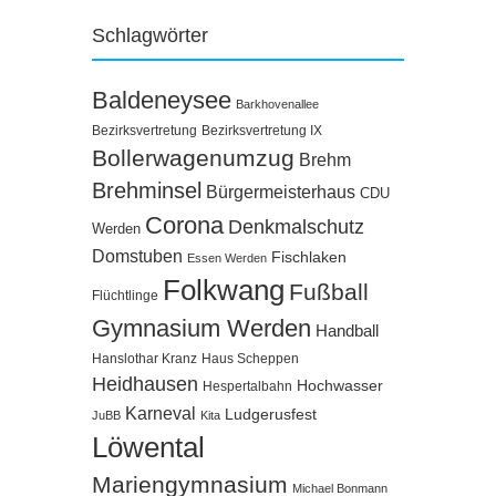
Schlagwörter
Baldeneysee
Barkhovenallee
Bezirksvertretung
Bezirksvertretung IX
Bollerwagenumzug
Brehm
Brehminsel
Bürgermeisterhaus
CDU
Corona
Denkmalschutz
Werden
Domstuben
Fischlaken
Essen Werden
Folkwang
Fußball
Flüchtlinge
Gymnasium Werden
Handball
Hanslothar Kranz
Haus Scheppen
Heidhausen
Hochwasser
Hespertalbahn
Karneval
Ludgerusfest
JuBB
Kita
Löwental
Mariengymnasium
Michael Bonmann