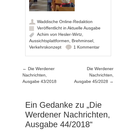
Waddische Online-Redaktion
Veröffentlicht in
Aktuelle Ausgabe
Achim von Hesler-Wirtz
,
Aussichtsplattformen
,
Brehminsel
,
Verkehrskonzept
1 Kommentar
Artikel-Navigation
←
Die Werdener
Die Werdener
Nachrichten,
Nachrichten,
Ausgabe 43/2018
Ausgabe 45/2028
→
Ein Gedanke zu „
Die
Werdener Nachrichten,
Ausgabe 44/2018
“