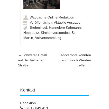
Waddische Online-Redaktion
Veröffentlicht in
Aktuelle Ausgabe
Brehminsel
,
Hannelore Kahmann
,
Hoppeditz
,
Kirchenvorstandes
,
St.
Martin
,
Vollversammlung
Artikel-Navigation
←
Schwerer Unfall
Fahrverbote könnten
auf der Velberter
auch noch Werden
Straße
treffen
→
Kontakt
Redaktion
0201 / 849 419