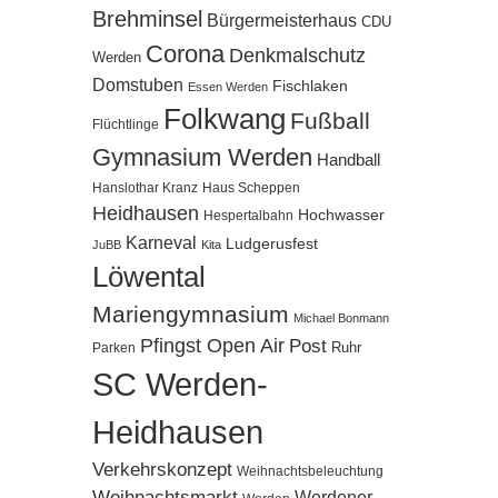
Brehminsel
Bürgermeisterhaus
CDU
Corona
Denkmalschutz
Werden
Domstuben
Fischlaken
Essen Werden
Folkwang
Fußball
Flüchtlinge
Gymnasium Werden
Handball
Hanslothar Kranz
Haus Scheppen
Heidhausen
Hochwasser
Hespertalbahn
Karneval
Ludgerusfest
JuBB
Kita
Löwental
Mariengymnasium
Michael Bonmann
Pfingst Open Air
Post
Ruhr
Parken
SC Werden-
Heidhausen
Verkehrskonzept
Weihnachtsbeleuchtung
Weihnachtsmarkt
Werdener