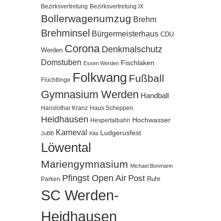
Bezirksvertretung
Bezirksvertretung IX
Bollerwagenumzug
Brehm
Brehminsel
Bürgermeisterhaus
CDU
Corona
Denkmalschutz
Werden
Domstuben
Fischlaken
Essen Werden
Folkwang
Fußball
Flüchtlinge
Gymnasium Werden
Handball
Hanslothar Kranz
Haus Scheppen
Heidhausen
Hochwasser
Hespertalbahn
Karneval
Ludgerusfest
JuBB
Kita
Löwental
Mariengymnasium
Michael Bonmann
Pfingst Open Air
Post
Ruhr
Parken
SC Werden-
Heidhausen