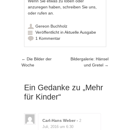
Wenn Sie etwas zu loben oder
anzuregen haben, schreiben Sie uns,
oder rufen an.
Gereon Buchholz
Veröffentlicht in
Aktuelle Ausgabe
1 Kommentar
Artikel-Navigation
←
Die Bilder der
Bildergalerie: Hänsel
Woche
und Gretel
→
Ein Gedanke zu „
Mehr
für Kinder
“
Carl-Hans Weber
-
2
Juli, 2016 um 6:30