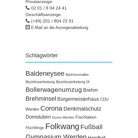
Privatanzeige:
02 01 / 8 04 24 41
Geschäftsanzeige:
(+49) 201 / 804 23 91
E-Mail an die Anzeigenabteilung
Schlagwörter
Baldeneysee
Barkhovenallee
Bezirksvertretung
Bezirksvertretung IX
Bollerwagenumzug
Brehm
Brehminsel
Bürgermeisterhaus
CDU
Corona
Denkmalschutz
Werden
Domstuben
Fischlaken
Essen Werden
Folkwang
Fußball
Flüchtlinge
Gymnasium Werden
Handball