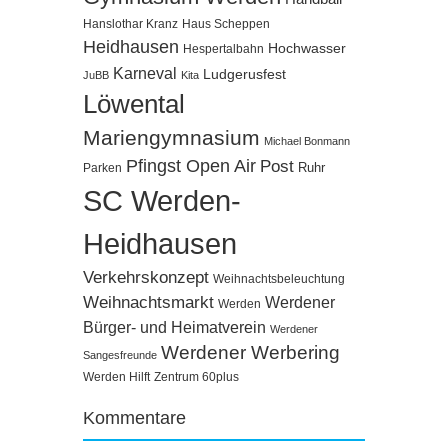
Hanslothar Kranz
Haus Scheppen
Heidhausen
Hochwasser
Hespertalbahn
Karneval
Ludgerusfest
JuBB
Kita
Löwental
Mariengymnasium
Michael Bonmann
Pfingst Open Air
Post
Ruhr
Parken
SC Werden-
Heidhausen
Verkehrskonzept
Weihnachtsbeleuchtung
Weihnachtsmarkt
Werdener
Werden
Bürger- und Heimatverein
Werdener
Werdener Werbering
Sangesfreunde
Werden Hilft
Zentrum 60plus
Kommentare