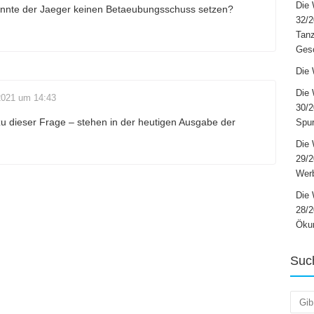
Die 
onnte der Jaeger keinen Betaeubungsschuss setzen?
32/2
Tanz
Ges
Die 
Die 
2021 um 14:43
30/2
zu dieser Frage – stehen in der heutigen Ausgabe der
Spur
Die 
29/
Werb
Die 
28/2
Öku
Suc
Such