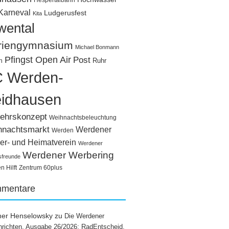
Hespertalbahn
Karneval
Ludgerusfest
Kita
wental
riengymnasium
Michael Bonmann
Pfingst Open Air
Post
Ruhr
n
 Werden-
idhausen
ehrskonzept
Weihnachtsbeleuchtung
hnachtsmarkt
Werdener
Werden
er- und Heimatverein
Werdener
Werdener Werbering
sfreunde
 Hilft
Zentrum 60plus
mentare
ner Henselowsky
zu
Die Werdener
richten, Ausgabe 26/2026: RadEntscheid,