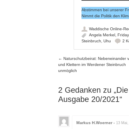
Abstimmen bei unserer F
Nimmt die Politik den Kli
Waddische Online-Re
Angela Merkel
,
Friday
Steinbruch
,
Uhu
2 
Artikel-Navigation
←
Naturschutzbeirat: Nebeneinander 
und Klettern im Werdener Steinbruch
unmöglich
2 Gedanken zu „
Die
Ausgabe 20/2021
“
Markus H.Woerner
-
13 Mai,