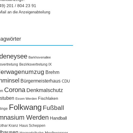
49) 201 / 804 23 91
Mail an die Anzeigenabteilung
lagwörter
ldeneysee
Barkhovenallee
svertretung
Bezirksvertretung IX
llerwagenumzug
Brehm
hminsel
Bürgermeisterhaus
CDU
Corona
Denkmalschutz
en
stuben
Fischlaken
Essen Werden
Folkwang
Fußball
linge
mnasium Werden
Handball
othar Kranz
Haus Scheppen
dhausen
Hochwasser