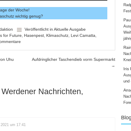
Radp
rage der Woche!
Fest
maschutz wichtig genug?
Paul
Ausg
daktion
Veröffentlicht in
Aktuelle Ausgabe
Weih
s for Future
,
Hasenpest
,
Klimaschutz
,
Levi Camatta
,
jähr
Kommentare
Rai
Nach
von Uhu
Aufdringlicher Taschendieb vorm Supermarkt
Knei
→
Iris
Ausg
und
 Werdener Nachrichten,
Ans
Nach
Fore
Blo
 2021 um 17:41