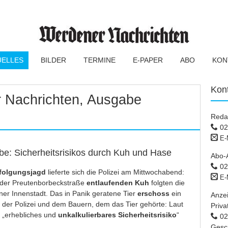
UELLES
BILDER
TERMINE
E-PAPER
ABO
KON
Kon
 Nachrichten, Ausgabe
Reda
02
E-
be: Sicherheitsrisikos durch Kuh und Hase
Abo-
02
folgungsjagd
lieferte sich die Polizei am Mittwochabend:
E-
 der Preutenborbeckstraße
entlaufenden Kuh
folgten die
er Innenstadt. Das in Panik geratene Tier
erschoss
ein
Anze
 der Polizei und dem Bauern, dem das Tier gehörte: Laut
Priva
in „erhebliches und
unkalkulierbares Sicherheitsrisiko
“
02 
Gesc