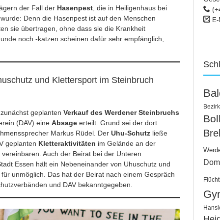
ägern der Fall der
Hasenpest
, die in Heiligenhaus bei
(+
wurde: Denn die Hasenpest ist auf den Menschen
E-
en sie übertragen, ohne dass sie die Krankheit
de noch -katzen scheinen dafür sehr empfänglich,
.
Sch
uschutz und Klettersport im Steinbruch
Ba
Bezirk
 zunächst geplanten
Verkauf des Werdener Steinbruchs
Bo
erein (DAV) eine
Absage
erteilt. Grund sei der dort
Bre
ehmenssprecher Markus Rüdel. Der
Uhu-Schutz
ließe
AV geplanten
Kletteraktivitäten
im Gelände an der
Werd
vereinbaren. Auch der Beirat bei der Unteren
Dom
tadt Essen hält ein Nebeneinander von Uhuschutz und
h für unmöglich. Das hat der Beirat nach einem Gespräch
Flücht
rschutzverbänden und DAV bekanntgegeben.
Gy
Hansl
Hei