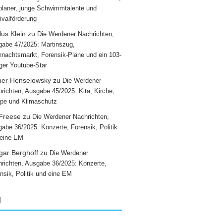
laner, junge Schwimmtalente und
ivalförderung
us Klein
zu
Die Werdener Nachrichten,
abe 47/2025: Martinszug,
nachtsmarkt, Forensik-Pläne und ein 103-
iger Youtube-Star
ner Henselowsky
zu
Die Werdener
richten, Ausgabe 45/2025: Kita, Kirche,
pe und Klimaschutz
 Freese
zu
Die Werdener Nachrichten,
abe 36/2025: Konzerte, Forensik, Politik
 eine EM
gar Berghoff
zu
Die Werdener
richten, Ausgabe 36/2025: Konzerte,
nsik, Politik und eine EM
g