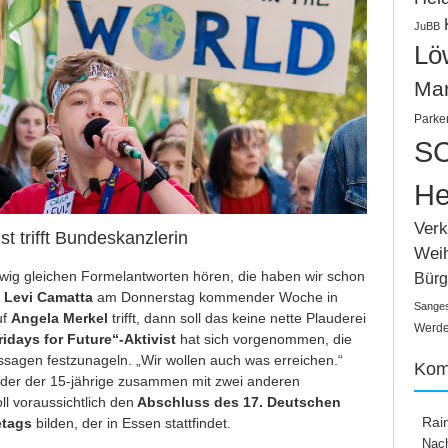
JuBB
Lö
Ma
Parke
SC
He
Verk
t trifft Bundeskanzlerin
Wei
 ewig gleichen Formelantworten hören, die haben wir schon
Bürg
n
Levi Camatta
am Donnerstag kommender Woche in
Sange
uf
Angela Merkel
trifft, dann soll das keine nette Plauderei
Werden
ridays for Future“-Aktivist
hat sich vorgenommen, die
ssagen festzunageln. „Wir wollen auch was erreichen.“
Kom
 der der 15-jährige zusammen mit zwei anderen
ll voraussichtlich den
Abschluss des 17. Deutschen
Rai
etags
bilden, der in Essen stattfindet.
Nach