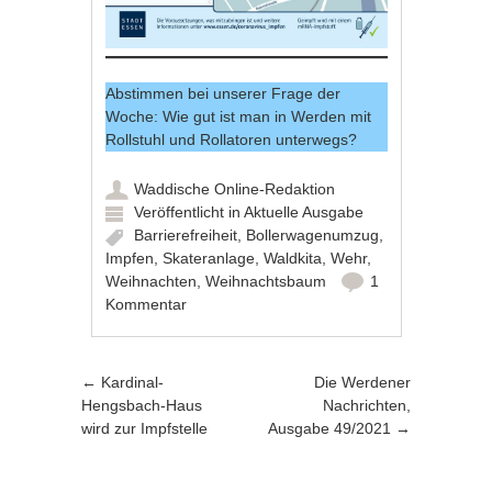
Abstimmen bei unserer Frage der
Woche
: Wie gut ist man in Werden mit
Rollstuhl und Rollatoren unterwegs?
Waddische Online-Redaktion
Veröffentlicht in
Aktuelle Ausgabe
Barrierefreiheit
,
Bollerwagenumzug
,
Impfen
,
Skateranlage
,
Waldkita
,
Wehr
,
Weihnachten
,
Weihnachtsbaum
1
Kommentar
Artikel-Navigation
←
Kardinal-
Die Werdener
Hengsbach-Haus
Nachrichten,
wird zur Impfstelle
Ausgabe 49/2021
→