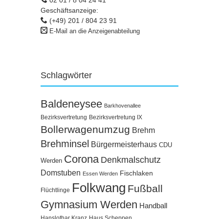
Geschäftsanzeige:
(+49) 201 / 804 23 91
E-Mail an die Anzeigenabteilung
Schlagwörter
Baldeneysee
Barkhovenallee
Bezirksvertretung
Bezirksvertretung IX
Bollerwagenumzug
Brehm
Brehminsel
Bürgermeisterhaus
CDU
Corona
Denkmalschutz
Werden
Domstuben
Fischlaken
Essen Werden
Folkwang
Fußball
Flüchtlinge
Gymnasium Werden
Handball
Hanslothar Kranz
Haus Scheppen