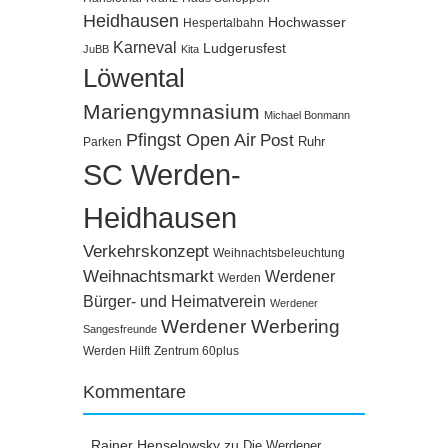
Heidhausen
Hochwasser
Hespertalbahn
Karneval
Ludgerusfest
JuBB
Kita
Löwental
Mariengymnasium
Michael Bonmann
Pfingst Open Air
Post
Ruhr
Parken
SC Werden-
Heidhausen
Verkehrskonzept
Weihnachtsbeleuchtung
Weihnachtsmarkt
Werdener
Werden
Bürger- und Heimatverein
Werdener
Werdener Werbering
Sangesfreunde
Werden Hilft
Zentrum 60plus
Kommentare
Rainer Henselowsky
zu
Die Werdener